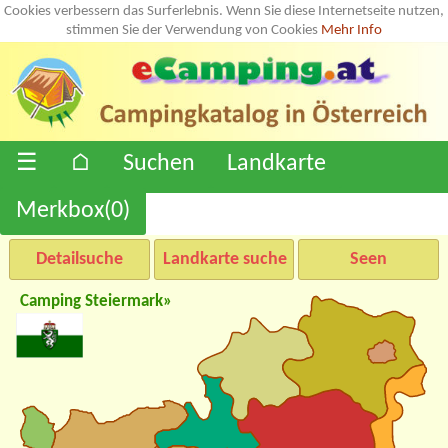
Cookies verbessern das Surferlebnis. Wenn Sie diese Internetseite nutzen,
stimmen Sie der Verwendung von Cookies
Mehr Info
☰
⌂
Suchen
Landkarte
Merkbox(
0
)
Detailsuche
Landkarte suche
Seen
Camping Steiermark»