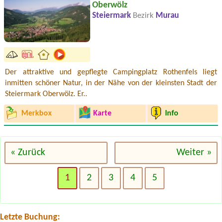
Oberwölz
Steiermark
Bezirk
Murau
Der attraktive und gepflegte Campingplatz Rothenfels liegt
inmitten schöner Natur, in der Nähe von der kleinsten Stadt der
Steiermark Oberwölz. Er..
Merkbox
Karte
Info
« Zurück
Weiter »
Termin ab 2026-08-08 |
Campingplatz Neufelder See
1
2
3
4
5
1x
Termin ab 2026-07-29 |
Austria Camp Mondsee
1x zelt, 2 x person
Letzte Buchung:
Termin ab 2026-08-19 |
Camping Temel