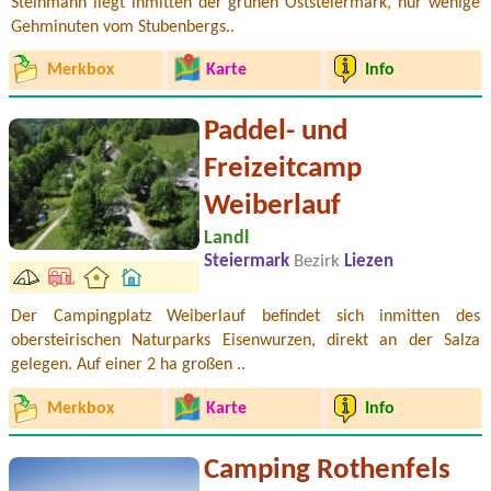
Steinmann liegt inmitten der grünen Oststeiermark, nur wenige
Gehminuten vom Stubenbergs..
Merkbox
Karte
Info
Paddel- und
Freizeitcamp
Weiberlauf
Landl
Steiermark
Bezirk
Liezen
Der Campingplatz Weiberlauf befindet sich inmitten des
obersteirischen Naturparks Eisenwurzen, direkt an der Salza
gelegen. Auf einer 2 ha großen ..
Merkbox
Karte
Info
Camping Rothenfels