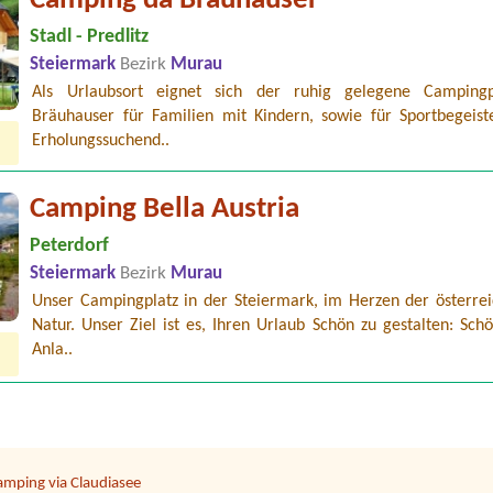
Camping da Bräuhauser
Stadl - Predlitz
Steiermark
Bezirk
Murau
Als Urlaubsort eignet sich der ruhig gelegene Camping
Bräuhauser für Familien mit Kindern, sowie für Sportbegeist
Erholungssuchend..
Camping Bella Austria
Peterdorf
Steiermark
Bezirk
Murau
Unser Campingplatz in der Steiermark, im Herzen der österrei
amping Temel
Natur. Unser Ziel ist es, Ihren Urlaub Schön zu gestalten: Schö
nd 2-Mann-ZeltEinfacher, kleiner Stellplatz. Ideal wäre am See.
Anla..
anorama Camp Zell am See
lts + 1 child (11 years)
torchencamp Rust
amping via Claudiasee