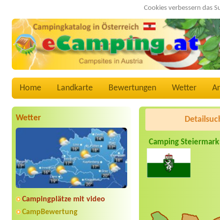
Cookies verbessern das S
Home
Landkarte
Bewertungen
Wetter
A
Wetter
Detailsuc
Camping Steiermark
Campingplätze mit video
CampBewertung