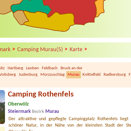
>
>
>
rmark
Camping Murau(5)
Karte
itz
Hartberg
Leoben
Feldbach
Bruck an der
Voitsberg
Judenburg
Mürzzuschlag
Murau
Knittelfeld
Radkersburg
F
Camping Rothenfels
Oberwölz
Steiermark
Bezirk
Murau
Der attraktive und gepflegte Campingplatz Rothenfels liegt 
schöner Natur, in der Nähe von der kleinsten Stadt der St