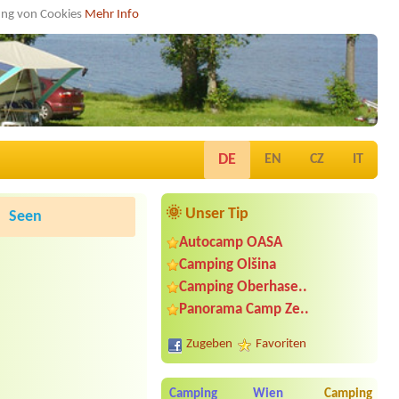
dung von Cookies
Mehr Info
DE
EN
CZ
IT
🌞 Unser Tip
Seen
Autocamp OASA
Camping Olšina
Camping Oberhase..
Panorama Camp Ze..
Zugeben
Favoriten
Camping Wien
Camping