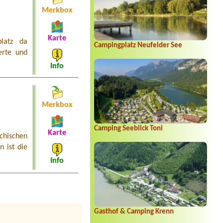
Merkbox
Karte
platz da
Campingplatz Neufelder See
erte und
Info
Merkbox
Camping Seeblick Toni
Karte
chischen
n ist die
Info
Gasthof & Camping Krenn