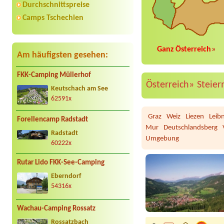
Durchschnittspreise
Camps Tschechien
Ganz Österreich
»
Am häufigsten gesehen:
FKK-Camping Müllerhof
Österreich»
Steie
Keutschach am See
62591x
Graz
Weiz
Liezen
Leibn
Forellencamp Radstadt
Mur
Deutschlandsberg
Radstadt
Umgebung
60222x
Rutar Lido FKK-See-Camping
Eberndorf
54316x
Wachau-Camping Rossatz
Rossatzbach