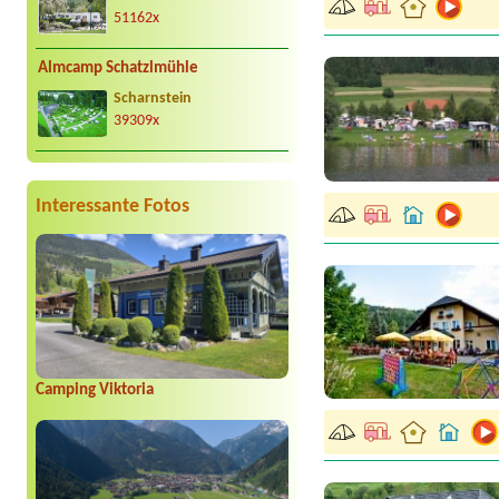
51162x
Almcamp Schatzlmühle
Scharnstein
39309x
Interessante Fotos
Camping Viktoria