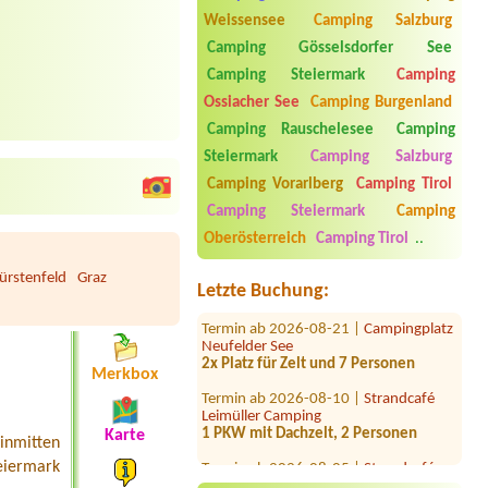
Weissensee
Camping Salzburg
Camping Gösselsdorfer See
Camping Steiermark
Camping
Ossiacher See
Camping Burgenland
Camping Rauschelesee
Camping
Steiermark
Camping Salzburg
Termin ab 2026-08-11 |
Seepension &
Camping Vorarlberg
Camping Tirol
Camping Nußbaumer KG
1x tent place for 2 people
Camping Steiermark
Camping
Oberösterreich
Camping Tirol
..
Termin ab 2026-08-03 |
Gasthof &
Camping Steinmann
ürstenfeld
Graz
1Stellplatz
Letzte Buchung:
Termin ab 2026-08-21 |
Campingplatz
Neufelder See
2x Platz für Zelt und 7 Personen
Merkbox
Termin ab 2026-08-10 |
Strandcafé
Leimüller Camping
1 PKW mit Dachzelt, 2 Personen
Karte
inmitten
Termin ab 2026-08-05 |
Strandcafé
eiermark
Leimüller Camping