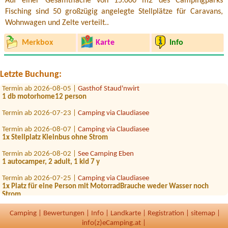
Auf einer Gesamtfläche von 15.000 m2 des Campingparks
Fisching sind 50 großzügig angelegte Stellplätze für Caravans,
Wohnwagen und Zelte verteilt..
Termin ab 2026-07-25 |
Camping Grabner GmbH
Merkbox
Karte
Info
1 Zelt 2 Erwachsene und 3 Kinder
Termin ab 2026-08-15 |
Seecamping Appesbach
Bungalow 4 Personen
Letzte Buchung:
Termin ab 2026-08-05 |
Gasthof Staud'nwirt
1 db motorhome12 person
Termin ab 2026-07-23 |
Camping via Claudiasee
Termin ab 2026-08-07 |
Camping via Claudiasee
1x Stellplatz Kleinbus ohne Strom
Termin ab 2026-08-02 |
See Camping Eben
1 autocamper, 2 adult, 1 kid 7 y
Termin ab 2026-07-25 |
Camping via Claudiasee
1x Platz für eine Person mit MotorradBrauche weder Wasser noch
Strom
Termin ab 2026-08-01 |
Camping Temel
Camping
|
Bewertungen
|
Info
|
Landkarte
|
Registration
|
sitemap
|
1x place for tent and 4 person
info(z)eCamping.at |