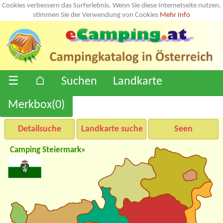
Cookies verbessern das Surferlebnis. Wenn Sie diese Internetseite nutzen,
stimmen Sie der Verwendung von Cookies
Mehr Info
☰
⌂
Suchen
Landkarte
Merkbox(
0
)
Detailsuche
Landkarte suche
Seen
Camping Steiermark»