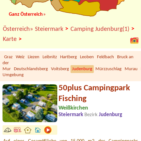
Ganz Österreich
»
>
>
Österreich»
Steiermark
Camping Judenburg(1)
>
Karte
Graz
Weiz
Liezen
Leibnitz
Hartberg
Leoben
Feldbach
Bruck an
der
Mur
Deutschlandsberg
Voitsberg
Judenburg
Mürzzuschlag
Murau
Umgebung
50plus Campingpark
Fisching
Weißkirchen
Steiermark
Bezirk
Judenburg