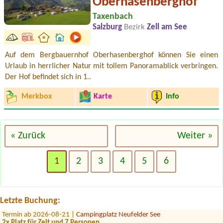
Oberhasenberghof
Taxenbach
Salzburg
Bezirk
Zell am See
Auf dem Bergbauernhof Oberhasenberghof können Sie einen
Urlaub in herrlicher Natur mit tollem Panoramablick verbringen.
Der Hof befindet sich in 1..
Merkbox
Karte
Info
« Zurück
Weiter »
Termin ab 2026-07-30 |
Panorama Camping Sonnenberg
1 x Stellplatz für Van (6m lang) mit Strom Zuganh
1
2
3
4
5
6
Termin ab 2026-08-11 |
Romantik-Camping Wolfgangsee Lindenstrand
1x tent place for 2 people
Termin ab 2026-08-13 |
Seecamping Appesbach
1x place for tent 2 people and dog
Letzte Buchung:
Termin ab 2026-08-21 |
Campingplatz Neufelder See
2x Platz für Zelt und 7 Personen