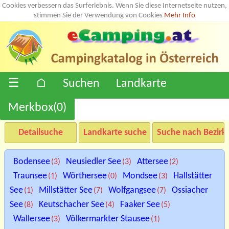
Cookies verbessern das Surferlebnis. Wenn Sie diese Internetseite nutzen,
stimmen Sie der Verwendung von Cookies
Mehr Info
☰
⌂
Suchen
Landkarte
Merkbox(
0
)
Detailsuche
Landkarte suche
Suche nach Bezirk
Bodensee
Neusiedler See
Attersee
(3)
(3)
(2)
Traunsee
Wörthersee
Mondsee
Hallstätter
(1)
(0)
(3)
See
Millstätter See
Wolfgangsee
Ossiacher
(1)
(7)
(7)
See
Keutschacher See
Faaker See
(8)
(4)
(5)
Wallersee
Völkermarkter Stausee
(3)
(1)