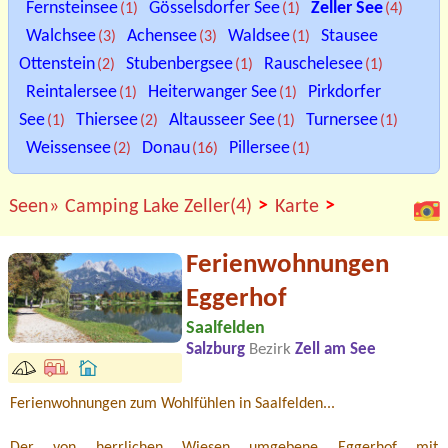
Fernsteinsee
Gösselsdorfer See
Zeller See
(1)
(1)
(4)
Walchsee
Achensee
Waldsee
Stausee
(3)
(3)
(1)
Ottenstein
Stubenbergsee
Rauschelesee
(2)
(1)
(1)
Reintalersee
Heiterwanger See
Pirkdorfer
(1)
(1)
See
Thiersee
Altausseer See
Turnersee
(1)
(2)
(1)
(1)
Weissensee
Donau
Pillersee
(2)
(16)
(1)
>
>
Seen»
Camping Lake Zeller(4)
Karte
Ferienwohnungen
Eggerhof
Saalfelden
Salzburg
Bezirk
Zell am See
Ferienwohnungen zum Wohlfühlen in Saalfelden...
Der von herrlichen Wiesen umgebene Eggerhof mit