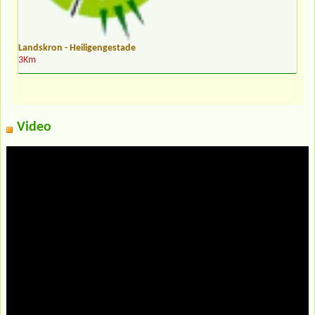
Landskron - Heiligengestade
3Km
Video