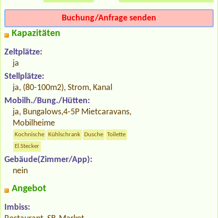
Buchung/Anfrage senden
Kapazitäten
Zeltplätze:
ja
Stellplätze:
ja, (80-100m2), Strom, Kanal
Mobilh./Bung./Hütten:
ja, Bungalows,4-5P Mietcaravans,
Mobilheime
Kochnische
Kühlschrank
Dusche
Toilette
El.Stecker
Gebäude(Zimmer/App):
nein
Angebot
Imbiss: