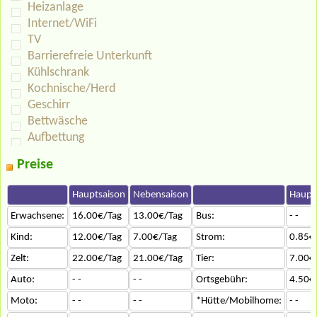
Heizanlage
Internet/WiFi
TV
Barrierefreie Unterkunft
Kühlschrank
Kochnische/Herd
Geschirr
Bettwäsche
Aufbettung
Preise
Hauptsaison
Nebensaison
Haupt
Erwachsene:
16.00€/Tag
13.00€/Tag
Bus:
- -
Kind:
12.00€/Tag
7.00€/Tag
Strom:
0.85€
Zelt:
22.00€/Tag
21.00€/Tag
Tier:
7.00€
Auto:
- -
- -
Ortsgebühr:
4.50€
Moto:
- -
- -
*Hütte/Mobilhome:
- -