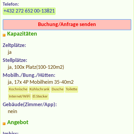
Telefon:
+432 272 652 00-13821
Buchung/Anfrage senden
Kapazitäten
Zeltplätze:
ja
Stellplätze:
ja, 100x Platz(100-120m2)
Mobilh./Bung./Hütten:
ja, 17x 4P Mobilheim 35-40m2
Kochnische
Kühlschrank
Dusche
Toilette
Internet/WiFi
El.Stecker
Gebäude(Zimmer/App):
nein
Angebot