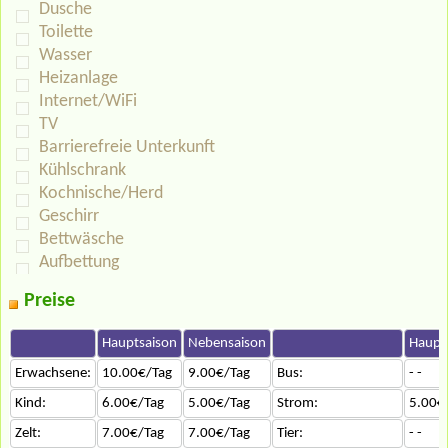
Dusche
Toilette
Wasser
Heizanlage
Internet/WiFi
TV
Barrierefreie Unterkunft
Kühlschrank
Kochnische/Herd
Geschirr
Bettwäsche
Aufbettung
Preise
Hauptsaison
Nebensaison
Haupt
Erwachsene:
10.00€/Tag
9.00€/Tag
Bus:
- -
Kind:
6.00€/Tag
5.00€/Tag
Strom:
5.00€
Zelt:
7.00€/Tag
7.00€/Tag
Tier:
- -