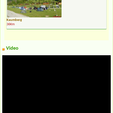
Kaumberg
36Km
Video