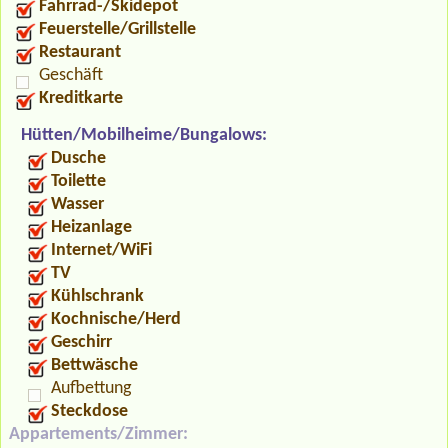
Fahrrad-/Skidepot
Feuerstelle/Grillstelle
Restaurant
Geschäft
Kreditkarte
Hütten/Mobilheime/Bungalows:
Dusche
Toilette
Wasser
Heizanlage
Internet/WiFi
TV
Kühlschrank
Kochnische/Herd
Geschirr
Bettwäsche
Aufbettung
Steckdose
Appartements/Zimmer: