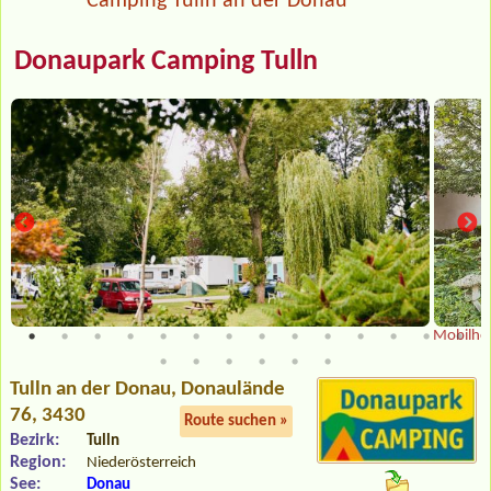
Camping Tulln an der Donau
Donaupark Camping Tulln
Mobilhe
Tulln an der Donau
, Donaulände
76, 3430
Route suchen »
Bezirk:
Tulln
Region:
Niederösterreich
See:
Donau