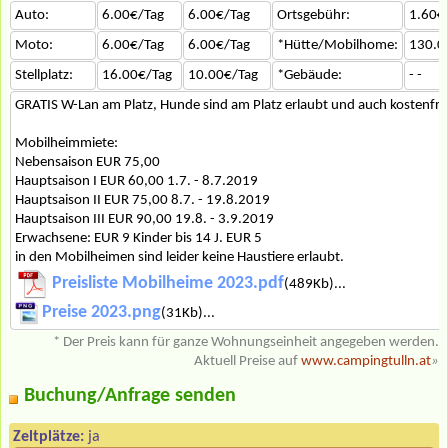
Auto:
6.00€/Tag
6.00€/Tag
Ortsgebühr:
1.60€
Moto:
6.00€/Tag
6.00€/Tag
*Hütte/Mobilhome:
130.0
Stellplatz:
16.00€/Tag
10.00€/Tag
*Gebäude:
- -
GRATIS W-Lan am Platz, Hunde sind am Platz erlaubt und auch kostenfre
Mobilheimmiete:
Nebensaison EUR 75,00
Hauptsaison I EUR 60,00 1.7. - 8.7.2019
Hauptsaison II EUR 75,00 8.7. - 19.8.2019
Hauptsaison III EUR 90,00 19.8. - 3.9.2019
Erwachsene: EUR 9 Kinder bis 14 J. EUR 5
in den Mobilheimen sind leider keine Haustiere erlaubt.
Preisliste Mobilheime 2023.pdf
(489Kb)...
Preise 2023.png
(31Kb)...
* Der Preis kann für ganze Wohnungseinheit angegeben werden.
Aktuell Preise auf
www.campingtulln.at
»
Buchung/Anfrage senden
Zeltplätze:
ja