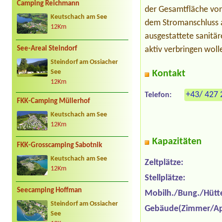
Camping Reichmann
der Gesamtfläche von
Keutschach am See
dem Stromanschluss a
12Km
ausgestattete sanitär
See-Areal Steindorf
aktiv verbringen woll
Steindorf am Ossiacher
See
Kontakt
12Km
+43/ 427 
Telefon:
FKK-Camping Müllerhof
Keutschach am See
12Km
Kapazitäten
FKK-Grosscamping Sabotnik
Keutschach am See
Zeltplätze:
12Km
Stellplätze:
Seecamping Hoffman
Mobilh./Bung./Hütt
Steindorf am Ossiacher
Gebäude(Zimmer/Ap
See