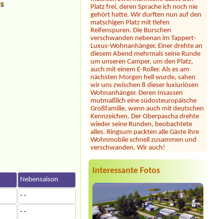
gehört hatte. Wir durften nun auf den
ss
matschigen Platz mit tiefen
Reifenspuren. Die Burschen
verschwanden nebenan im Tappert-
Luxus-Wohnanhänger. Einer drehte an
diesem Abend mehrmals seine Runde
um unseren Camper, um den Platz,
auch mit einem E-Roller. Als es am
nächsten Morgen hell wurde, sahen
wir uns zwischen 8 dieser luxiuriösen
Wohnanhänger. Deren Insassen
mutmaßlich eine südosteuropäische
Großfamilie, wenn auch mit deutschen
Kennzeichen. Der Oberpascha drehte
wieder seine Runden, beobachtete
alles. Ringsum packten alle Gäste ihre
Wohnmobile schnell zusammen und
verschwanden. Wir auch!
Julia
*****
Dieser Campingplatz ist wunderschön
gelegen direkt am See mit großer
Interessante Fotos
Liegewiese und tollem Seezugang. Die
n
Nebensaison
Sanitäranlagen sind sehr großzügig und
sauber. Seit heuer gibt es samstags
- -
Feuerkörbe und Stockbrot am Strand
... unsere Kinder und auch wir
- -
Erwachsene waren begeistert! Hier