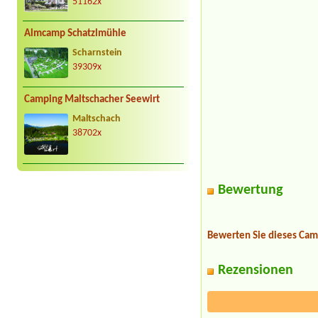
51162x
Almcamp Schatzlmühle
Scharnstein
39309x
Camping Maltschacher Seewirt
Maltschach
38702x
Bewertung
Bewerten Sie dieses Cam
Rezensionen