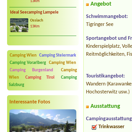
13Km
Angebot
Ideal Seecamping Lampele
Schwimmangebot:
Ossiach
Tigringer See
13Km
Sportangebot und Fre
Kinderspielplatz, Voll
Reitmöglichkeiten, Fi
Camping Wien
Camping Steiermark
Camping Vorarlberg
Camping Wien
Camping Burgenland
Camping
Touristikangebot:
Wien
Camping Tirol
Camping
Wandern (Karawanken,
Salzburg
Hochosterwitz usw.)
Interessante Fotos
Ausstattung
Campingausstattung
Trinkwasser