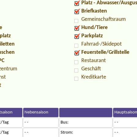
Platz - Abwasser/Ausgu
Briefkasten
Gemeinschaftsraum
e
Hund/Tiere
platz
Parkplatz
iletten
Fahrrad-/Skidepot
Duschen
Feuerstelle/Grillstelle
PC
Restaurant
zentrum
Geschäft
nst
Kreditkarte
t
saison
Nebensaison
Hauptsaiso
/Tag
- -
Bus:
- -
/Tag
- -
Strom:
- -