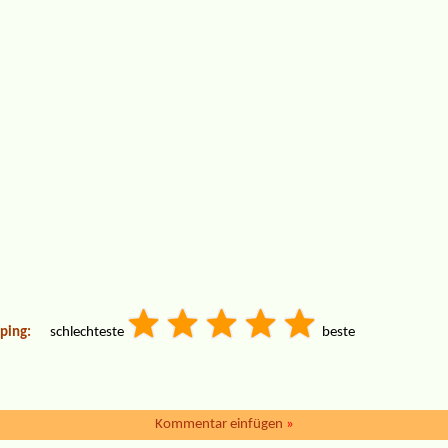
ping:
schlechteste
beste
Kommentar einfügen
»