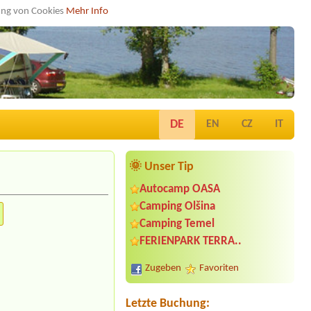
dung von Cookies
Mehr Info
DE
EN
CZ
IT
🌞 Unser Tip
Autocamp OASA
Camping Olšina
Camping Temel
Termin ab 2026-08-04 |
Camping
FERIENPARK TERRA..
Zirngast
1 x place for 2 persons
Zugeben
Favoriten
Termin ab 2026-07-30 |
Camping via
Claudiasee
Letzte Buchung:
Termin ab 2026-09-28 |
Seecamp Zell