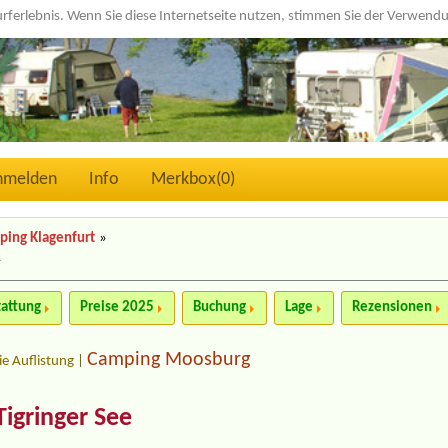
urferlebnis. Wenn Sie diese Internetseite nutzen, stimmen Sie der Verwen
nmelden
Info
Merkbox(
0
)
ping Klagenfurt
»
»
tattung
Preise 2025
Buchung
Lage
Rezensionen
Camping Moosburg
ie Auflistung
|
igringer See