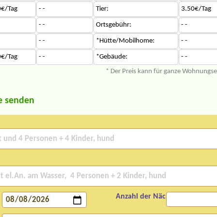
0€/Tag
- -
Tier:
3.50€/Tag
- -
Ortsgebühr:
- -
- -
*Hütte/Mobilhome:
- -
0€/Tag
- -
*Gebäude:
- -
* Der Preis kann für ganze Wohnungs
e senden
Anzahl der Nächte: