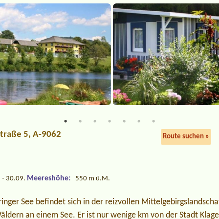
straße 5, A-9062
Route suchen »
Meereshöhe:
 - 30.09.
550 m ü.M.
inger See befindet sich in der reizvollen Mittelgebirgslandscha
ldern an einem See. Er ist nur wenige km von der Stadt Klagen