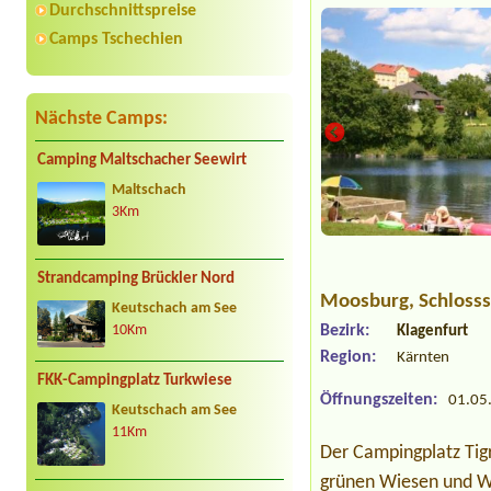
Durchschnittspreise
Camps Tschechien
Nächste Camps:
Camping Maltschacher Seewirt
Maltschach
3Km
Strandcamping Brückler Nord
Moosburg
, Schloss
Keutschach am See
Bezirk:
Klagenfurt
10Km
Region:
Kärnten
FKK-Campingplatz Turkwiese
Öffnungszeiten:
01.05.
Keutschach am See
11Km
Der Campingplatz Tigr
grünen Wiesen und Wä