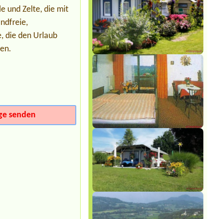
 und Zelte, die mit
Termin ab 2026-08-05 |
Gasthof
Staud'nwirt
ndfreie,
1 db motorhome12 person
e, die den Urlaub
len.
ge senden