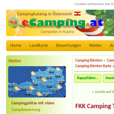
Cookies verbessern das S
Home
Landkarte
Bewertungen
Wetter
A
Wetter
Camping Kärnten
»
Cam
Camping Kärnten Karte
Kapazitäten
Auss
«
zurück auf d
Campingplätze mit video
FKK Camping T
CampBewertung