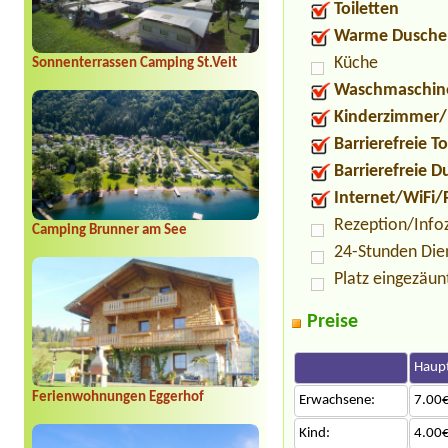
Toiletten
Warme Dusche
Küche
Sonnenterrassen Camping St.Veit
Waschmaschin
Kinderzimmer/
Barrierefreie To
Barrierefreie 
Internet/WiFi/
Rezeption/Info
Camping Brunner am See
24-Stunden Die
Platz eingezäun
Preise
Haupt
Ferienwohnungen Eggerhof
Erwachsene:
7.00€
Kind:
4.00€