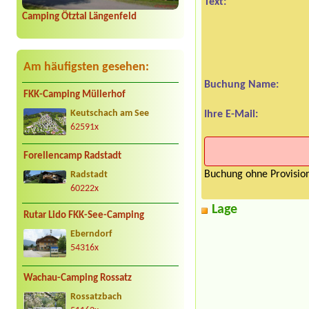
Text:
Camping Ötztal Längenfeld
Am häufigsten gesehen:
Buchung Name:
FKK-Camping Müllerhof
Keutschach am See
Ihre E-Mail:
62591x
Forellencamp Radstadt
Buchung ohne Provision
Radstadt
60222x
Lage
Rutar Lido FKK-See-Camping
Eberndorf
54316x
Wachau-Camping Rossatz
Rossatzbach