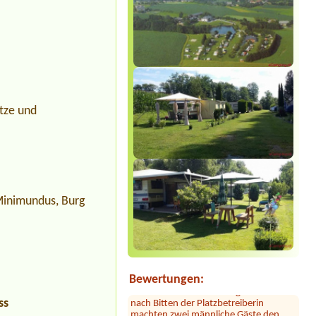
ätze und
Minimundus, Burg
Sylvia Vodel
***
Die Bilder mit dem See täuschen. Der
See liegt ein Stück entfernt. Dafür ist
das Camping nah an der Autobahn.
Der Hammer kommt jetzt: dort hauste
ein Clan! Der uns zugewiesene Platz
war mit 2 Kleinbussen zugestellt. Erst
Bewertungen:
nach Bitten der Platzbetreiberin
machten zwei männliche Gäste den
ss
Platz frei, deren Sprache ich noch nie