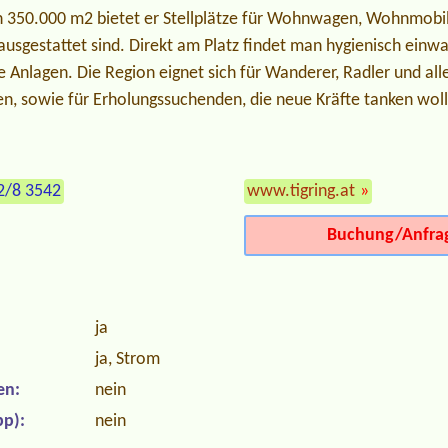
 350.000 m2 bietet er Stellplätze für Wohnwagen, Wohnmobile
usgestattet sind. Direkt am Platz findet man hygienisch einwa
e Anlagen. Die Region eignet sich für Wanderer, Radler und all
en, sowie für Erholungssuchenden, die neue Kräfte tanken wol
2/8 3542
www.tigring.at
»
Buchung/Anfra
ja
ja, Strom
en:
nein
p):
nein