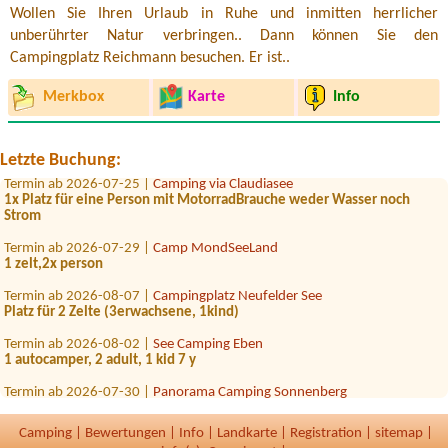
Wollen Sie Ihren Urlaub in Ruhe und inmitten herrlicher
unberührter Natur verbringen.. Dann können Sie den
Campingplatz Reichmann besuchen. Er ist..
Termin ab 2026-07-27 |
Strandcafé Leimüller Camping
Merkbox
Karte
Info
nein1x
Termin ab 2026-08-15 |
Achensee Camping Schwarzenau
1xzeltplatz und wagen
Letzte Buchung:
Termin ab 2026-07-25 |
Camping via Claudiasee
1x Platz für eine Person mit MotorradBrauche weder Wasser noch
Strom
Termin ab 2026-07-29 |
Camp MondSeeLand
1 zelt,2x person
Termin ab 2026-08-07 |
Campingplatz Neufelder See
Platz für 2 Zelte (3erwachsene, 1kind)
Termin ab 2026-08-02 |
See Camping Eben
1 autocamper, 2 adult, 1 kid 7 y
Termin ab 2026-07-30 |
Panorama Camping Sonnenberg
1 x Stellplatz für Van (6m lang) mit Strom Zuganh
Camping
|
Bewertungen
|
Info
|
Landkarte
|
Registration
|
sitemap
|
Termin ab 2026-08-16 |
Camping Heiterwanger See