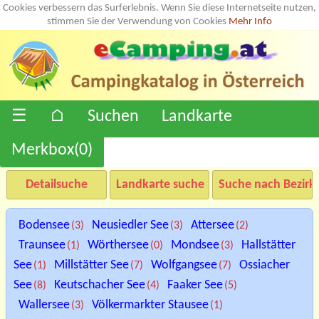
Cookies verbessern das Surferlebnis. Wenn Sie diese Internetseite nutzen,
stimmen Sie der Verwendung von Cookies
Mehr Info
☰
⌂
Suchen
Landkarte
Merkbox(
0
)
Detailsuche
Landkarte suche
Suche nach Bezirk
Bodensee
Neusiedler See
Attersee
(3)
(3)
(2)
Traunsee
Wörthersee
Mondsee
Hallstätter
(1)
(0)
(3)
See
Millstätter See
Wolfgangsee
Ossiacher
(1)
(7)
(7)
See
Keutschacher See
Faaker See
(8)
(4)
(5)
Wallersee
Völkermarkter Stausee
(3)
(1)