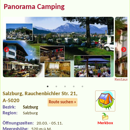
Panorama Camping
Restaura
Salzburg
, Rauchenbichler Str. 21,
A-5020
Route suchen »
Bezirk:
Salzburg
Region:
Salzburg
Öffnungszeiten:
Merkbox
20.03. - 05.11.
Meereshöhe:
520 m ü.M.