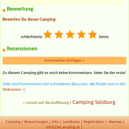
Bewertung
Bewerten Sie dieses Camping:
schlechteste
beste
Rezensionen
Kommentar einfügen
»
Zu diesem Camping gibt es noch keine Kommentare. Seien Sie der erste!
(Hier sind Kommentare der zufriedenen Besucher, alle findet man in der
Diskussion »
)
Camping Salzburg
«
zurück auf die Auflistung
|
Camping
|
Bewertungen
|
Info
|
Landkarte
|
Registration
|
sitemap
|
info(z)eCamping.at |