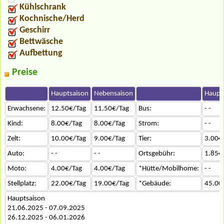
Kühlschrank
Kochnische/Herd
Geschirr
Bettwäsche
Aufbettung
Preise
Hauptsaison
Nebensaison
Haupt
Erwachsene:
12.50€/Tag
11.50€/Tag
Bus:
- -
Kind:
8.00€/Tag
8.00€/Tag
Strom:
- -
Zelt:
10.00€/Tag
9.00€/Tag
Tier:
3.00€
Auto:
- -
- -
Ortsgebühr:
1.85€
Moto:
4.00€/Tag
4.00€/Tag
*Hütte/Mobilhome:
- -
Stellplatz:
22.00€/Tag
19.00€/Tag
*Gebäude:
45.00
Hauptsaison
21.06.2025 - 07.09.2025
26.12.2025 - 06.01.2026