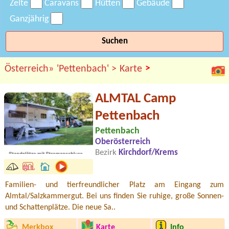
Zelte
Caravans
Hütten
Gebäude
Ganzjährig
Suchen
>
Österreich»
'Pettenbach' >
Karte
ALMTAL Camp
Pettenbach
Pettenbach
Oberösterreich
Bezirk
Kirchdorf/Krems
Familien- und tierfreundlicher Platz am Eingang zum
Almtal/Salzkammergut. Bei uns finden Sie ruhige, große Sonnen-
und Schattenplätze. Die neue Sa..
Merkbox
Karte
Info