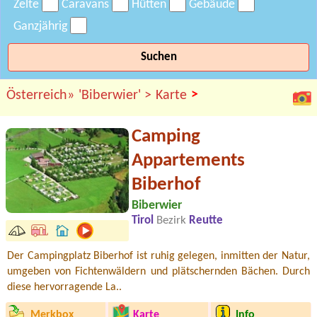
Zelte
Caravans
Hütten
Gebäude
Ganzjährig
Suchen
>
Österreich»
'Biberwier' >
Karte
Camping
Appartements
Biberhof
Biberwier
Tirol
Bezirk
Reutte
Der Campingplatz Biberhof ist ruhig gelegen, inmitten der Natur,
umgeben von Fichtenwäldern und plätschernden Bächen. Durch
diese hervorragende La..
Merkbox
Karte
Info