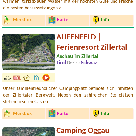
warmen, türkisblauen Wasser mit der höchsten Güte und Frische
die besten Voraussetzungen z..
Merkbox
Karte
Info
AUFENFELD |
Ferienresort Zillertal
Aschau im Zillertal
Tirol
Bezirk
Schwaz
Unser familienfreundlicher Campingplatz befindet sich inmitten
der Zillertaler Bergwelt. Neben den zahlreichen Stellplätzen
stehen unseren Gästen ..
Merkbox
Karte
Info
Camping Oggau