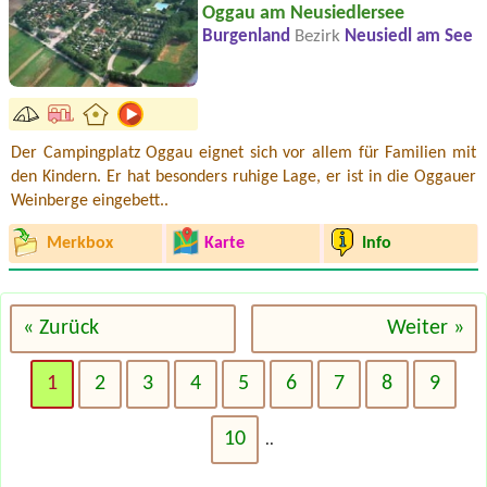
Oggau am Neusiedlersee
Burgenland
Bezirk
Neusiedl am See
Der Campingplatz Oggau eignet sich vor allem für Familien mit
den Kindern. Er hat besonders ruhige Lage, er ist in die Oggauer
Weinberge eingebett..
Merkbox
Karte
Info
« Zurück
Weiter »
1
2
3
4
5
6
7
8
9
Termin ab 2026-08-17 |
Camping Neubauer
10
Mobile home (mobilheim), 2 adults + 1 child (11 years)
..
Termin ab 2026-08-11 |
Camping Wolfgangsee Birkenstrand