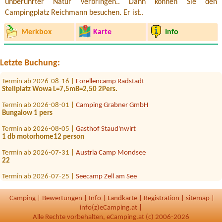
unberührter Natur verbringen.. Dann können Sie den
Campingplatz Reichmann besuchen. Er ist..
Merkbox
Karte
Info
Termin ab 2026-08-02 |
Camping & Appartement Grimmingsicht
1 tent, 2 adults, 3 children
Termin ab 2026-07-29 |
Seepension & Camping Nußbaumer KG
Letzte Buchung:
1x zelt,2 x person
Termin ab 2026-08-16 |
Forellencamp Radstadt
Stellplatz Wowa L=7,5mB=2,50 2Pers.
Termin ab 2026-08-01 |
Camping Grabner GmbH
Bungalow 1 pers
Termin ab 2026-08-05 |
Gasthof Staud'nwirt
1 db motorhome12 person
Termin ab 2026-07-31 |
Austria Camp Mondsee
22
Termin ab 2026-07-25 |
Seecamp Zell am See
1x Stellplatz
Camping
|
Bewertungen
|
Info
|
Landkarte
|
Registration
|
sitemap
|
Termin ab 2026-08-22 |
Campingpark Bregenzerwald
1xStellplatz (Citroen Jumpy mit Vorzelt) 2 Personen
info(z)eCamping.at |
Alle Rechte vorbehalten, eCamping.at (c) 2006-2026