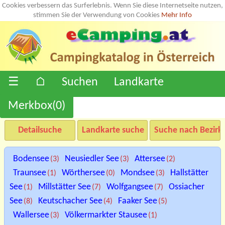
Cookies verbessern das Surferlebnis. Wenn Sie diese Internetseite nutzen,
stimmen Sie der Verwendung von Cookies
Mehr Info
☰
⌂
Suchen
Landkarte
Merkbox(
0
)
Detailsuche
Landkarte suche
Suche nach Bezirk
Bodensee
Neusiedler See
Attersee
(3)
(3)
(2)
Traunsee
Wörthersee
Mondsee
Hallstätter
(1)
(0)
(3)
See
Millstätter See
Wolfgangsee
Ossiacher
(1)
(7)
(7)
See
Keutschacher See
Faaker See
(8)
(4)
(5)
Wallersee
Völkermarkter Stausee
(3)
(1)