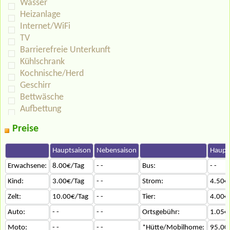
Wasser
Heizanlage
Internet/WiFi
TV
Barrierefreie Unterkunft
Kühlschrank
Kochnische/Herd
Geschirr
Bettwäsche
Aufbettung
Preise
Hauptsaison
Nebensaison
Haupt
Erwachsene:
8.00€/Tag
- -
Bus:
- -
Kind:
3.00€/Tag
- -
Strom:
4.50€
Zelt:
10.00€/Tag
- -
Tier:
4.00€
Auto:
- -
- -
Ortsgebühr:
1.05€
Moto:
- -
- -
*Hütte/Mobilhome:
95.00