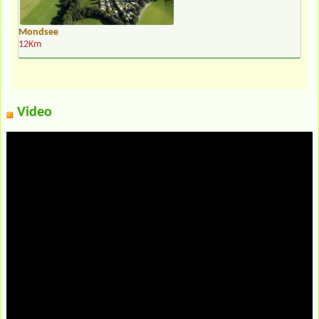
Mondsee
12Km
Video