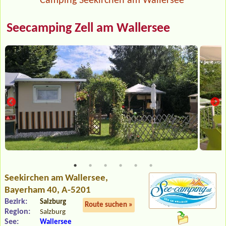
Camping Seekirchen am Wallersee
Seecamping Zell am Wallersee
Seekirchen am Wallersee
,
Bayerham 40, A-5201
Bezirk:
Salzburg
Route suchen »
Region:
Salzburg
See:
Wallersee