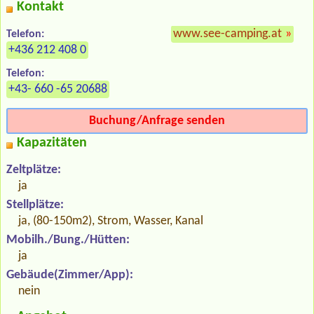
Kontakt
www.see-camping.at
»
Telefon:
+436 212 408 0
Telefon:
+43- 660 -65 20688
Buchung/Anfrage senden
Kapazitäten
Zeltplätze:
ja
Stellplätze:
ja, (80-150m2), Strom, Wasser, Kanal
Mobilh./Bung./Hütten:
ja
Gebäude(Zimmer/App):
nein