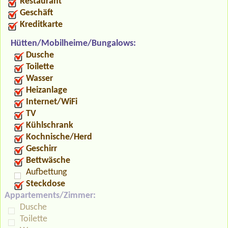
Restaurant
Geschäft
Kreditkarte
Hütten/Mobilheime/Bungalows:
Dusche
Toilette
Wasser
Heizanlage
Internet/WiFi
TV
Kühlschrank
Kochnische/Herd
Geschirr
Bettwäsche
Aufbettung
Steckdose
Appartements/Zimmer:
Dusche
Toilette