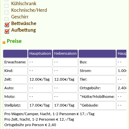
Kühlschrank
Kochnische/Herd
Geschirr
Bettwäsche
Aufbettung
Preise
Hauptsaison
Nebensaison
Haupt
Erwachsene:
- -
- -
Bus:
- -
Kind:
- -
- -
Strom:
1.00€
Zelt:
12.00€/Tag
12.00€/Tag
Tier:
- -
Auto:
- -
- -
Ortsgebühr:
2.40€
Moto:
- -
- -
*Hütte/Mobilhome:
- -
Stellplatz:
17.00€/Tag
17.00€/Tag
*Gebäude:
- -
Pro Wagen/Camper, Nacht, 1-2 Personen € 17,-/Tag
Pro Zelt, Nacht, 1-2 Personen € 12,-/Tag
Ortsgebühr pro Person € 2,40