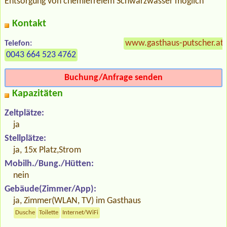
Entsorgung von chemiefreiem Schwarzwasser möglich
Kontakt
www.gasthaus-putscher.at
Telefon:
0043 664 523 4762
Buchung/Anfrage senden
Kapazitäten
Zeltplätze:
ja
Stellplätze:
ja, 15x Platz,Strom
Mobilh./Bung./Hütten:
nein
Gebäude(Zimmer/App):
ja, Zimmer(WLAN, TV) im Gasthaus
Dusche
Toilette
Internet/WiFi