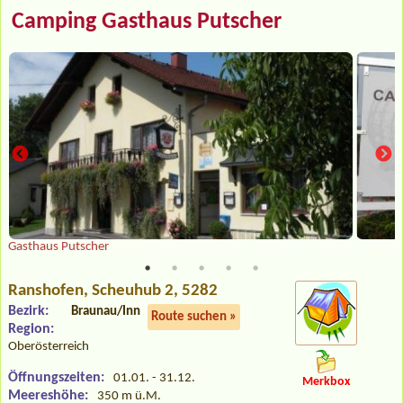
Camping Gasthaus Putscher
Gasthaus Putscher
Ranshofen
, Scheuhub 2, 5282
Bezirk:
Braunau/Inn
Route suchen »
Region:
Oberösterreich
Öffnungszeiten:
01.01. - 31.12.
Merkbox
Meereshöhe:
350 m ü.M.