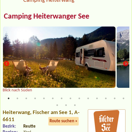
Camping Heiterwang
Camping Heiterwanger See
Blick nach Süden
Heiterwang
, Fischer am See 1, A-
6611
Route suchen »
Bezirk:
Reutte