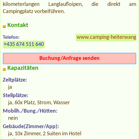
kilometerlangen Langlaufloipen, die direkt am
Campingplatz vorbeiführen.
Kontakt
www.camping-heiterwange
Telefon:
+435 674 511 640
Buchung/Anfrage senden
Kapazitäten
Zeltplätze:
ja
Stellplätze:
ja, 60x Platz, Strom, Wasser
Mobilh./Bung./Hütten:
nein
Gebäude(Zimmer/App):
ja, 10x Zimmer, 2 Suiten im Hotel