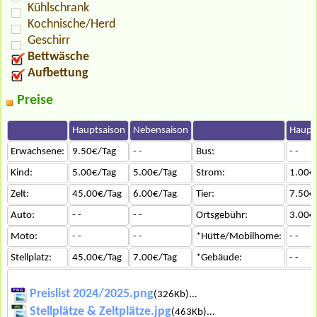
Kühlschrank
Kochnische/Herd
Geschirr
Bettwäsche
Aufbettung
Preise
Hauptsaison
Nebensaison
Haupt
Erwachsene:
9.50€/Tag
- -
Bus:
- -
Kind:
5.00€/Tag
5.00€/Tag
Strom:
1.00€
Zelt:
45.00€/Tag
6.00€/Tag
Tier:
7.50€
Auto:
- -
- -
Ortsgebühr:
3.00€
Moto:
- -
- -
*Hütte/Mobilhome:
- -
Stellplatz:
45.00€/Tag
7.00€/Tag
*Gebäude:
- -
Preislist 2024/2025.png
(326Kb)...
Stellplätze & Zeltplätze.jpg
(463Kb)...