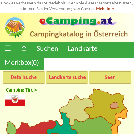
Cookies verbessern das Surferlebnis. Wenn Sie diese Internetseite nutzen,
stimmen Sie der Verwendung von Cookies
Mehr Info
☰
⌂
Suchen
Landkarte
Merkbox(
0
)
Detailsuche
Landkarte suche
Seen
Camping Tirol»