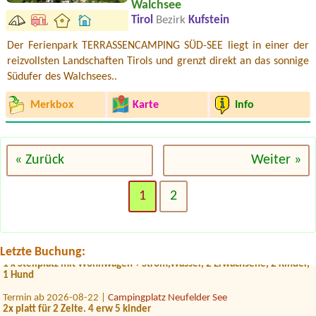
Walchsee
Tirol
Bezirk
Kufstein
Der Ferienpark TERRASSENCAMPING SÜD-SEE liegt in einer der
reizvollsten Landschaften Tirols und grenzt direkt an das sonnige
Südufer des Walchsees..
Merkbox
Karte
Info
« Zurück
Weiter »
Termin ab 2026-08-17 |
Camping Neubauer
Mobile home (mobilheim), 2 adults + 1 child (11 years)
1
2
Termin ab 2026-08-14 |
Camping Schloss Aigen
1 tent, 1 person
Termin ab 2026-07-30 |
Badesee Camping Klaffer
Letzte Buchung:
1 x Stellplatz mit Wohnwagen + Strom,Wasser, 2 Erwachsene, 2 Kinder,
1 Hund
Termin ab 2026-08-22 |
Campingplatz Neufelder See
2x platt für 2 Zelte. 4 erw 5 kinder