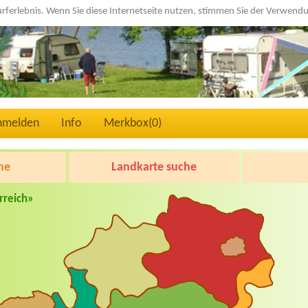
urferlebnis. Wenn Sie diese Internetseite nutzen, stimmen Sie der Verwen
nmelden
Info
Merkbox(
0
)
he
Landkarte suche
rreich»