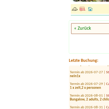
« Zurück
Termin ab 2026-07-28 |
C
1x Zelt für 2 Personen
Termin ab 2026-08-16 |
C
1x Stellplatz mit Wohnmob
Termin ab 2026-08-22 |
C
Letzte Buchung:
1xStellplatz (Citroen Jum
Termin ab 2026-07-27 |
S
nein1x
Termin ab 2026-07-29 |
C
1 x zelt,2 x personen
Termin ab 2026-08-01 |
S
Bungalow, 2 adults, 2 chil
Termin ab 2026-08-31 |
C
1×Zeltolatz für 2 Persone