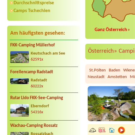
Durchschnittspreise
Camps Tschechien
Ganz Österreich
»
Am häufigsten gesehen:
FKK-Camping Müllerhof
Österreich»
Campi
Keutschach am See
62591x
St.Pölten
Baden
Wiene
Forellencamp Radstadt
Neustadt
Amstetten
Mö
Radstadt
60222x
Rutar Lido FKK-See-Camping
Eberndorf
54316x
Wachau-Camping Rossatz
Rossatzbach