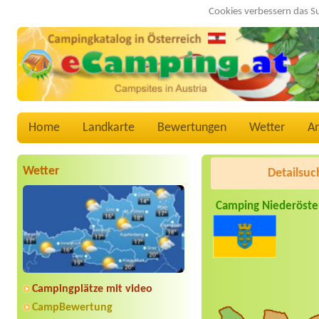
Cookies verbessern das S
Home
Landkarte
Bewertungen
Wetter
A
Wetter
Detailsuc
Camping Niederöste
Campingplätze mit video
CampBewertung