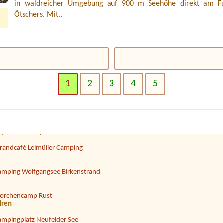
in waldreicher Umgebung auf 900 m Seehöhe direkt am F
Ötschers. Mit..
ampingplatz Judenstein
1
2
3
4
5
amping Heiterwanger See
il (6 meter), 2 Erwachsene, 1 kleiner Hund
ampingpark Bregenzerwald
py mit Vorzelt) 2 Personen
trandcafé Leimüller Camping
amping Wolfgangsee Birkenstrand
torchencamp Rust
dren
ampingplatz Neufelder See
n