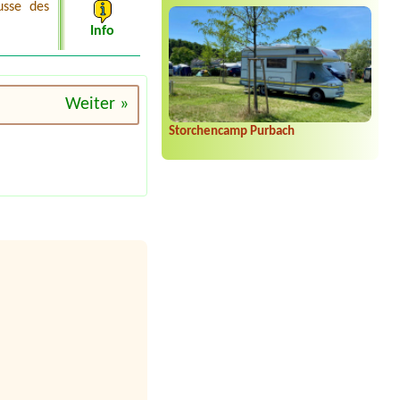
usse des
Info
Weiter »
Storchencamp Purbach