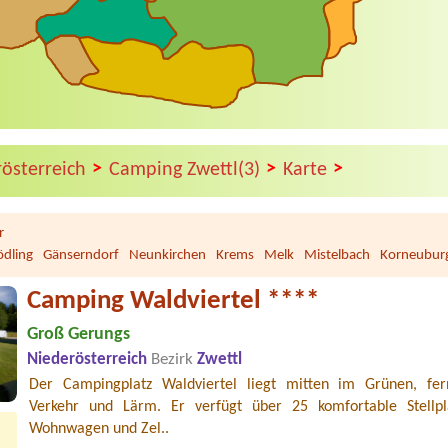
>
>
>
rösterreich
Camping Zwettl(3)
Karte
r
dling
Gänserndorf
Neunkirchen
Krems
Melk
Mistelbach
Korneubur
Camping Waldviertel ****
Groß Gerungs
Niederösterreich
Bezirk
Zwettl
Der Campingplatz Waldviertel liegt mitten im Grünen, fe
Verkehr und Lärm. Er verfügt über 25 komfortable Stellpl
Wohnwagen und Zel..