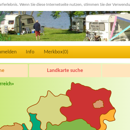
urferlebnis. Wenn Sie diese Internetseite nutzen, stimmen Sie der Verwen
nmelden
Info
Merkbox(
0
)
he
Landkarte suche
rreich»