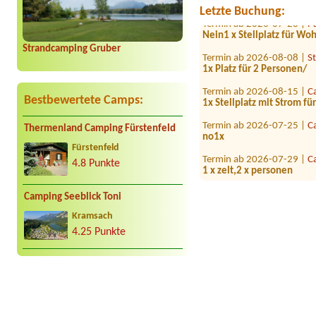
Letzte Buchung:
Termin ab 2026-07-28 |
P
Nein1 x Stellplatz für W
Termin ab 2026-08-08 |
S
Strandcamping Gruber
1x Platz für 2 Personen/
Termin ab 2026-08-15 |
C
1x Stellplatz mit Strom 
Bestbewertete Camps:
Termin ab 2026-07-25 |
C
no1x
Thermenland Camping Fürstenfeld
Fürstenfeld
Termin ab 2026-07-29 |
C
1 x zelt,2 x personen
4.8 Punkte
Termin ab 2026-08-13 |
C
1000
Camping Seeblick Toni
Kramsach
Termin ab 2026-07-28 |
C
1x Platz für Zelt 4 Person
4.25 Punkte
Termin ab 2026-08-11 |
R
1x tent place for 2 people