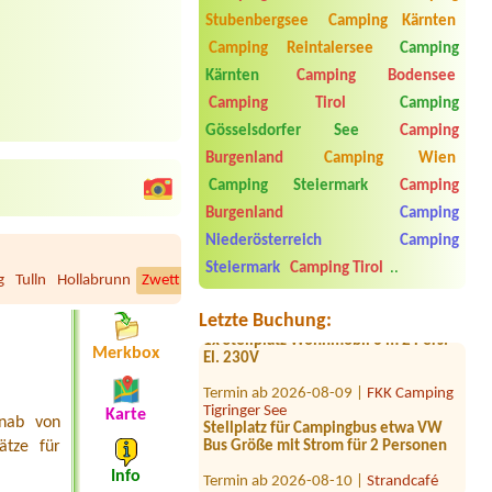
Stubenbergsee
Camping Kärnten
Camping Reintalersee
Camping
Kärnten
Camping Bodensee
Camping Tirol
Camping
Gösselsdorfer See
Camping
Burgenland
Camping Wien
Camping Steiermark
Camping
Burgenland
Camping
Termin ab 2026-08-05 |
Gasthof
Staud'nwirt
Niederösterreich
Camping
1 db motorhome12 person
Steiermark
Camping Tirol
..
g
Tulln
Hollabrunn
Zwettl
Scheibbs
Gmünd
Bruck/Leitha
Horn
Wai
Termin ab 2026-09-05 |
MICAMPA
Neue Donau
Letzte Buchung:
1x Stellplatz Wohnmobil 6 m 2 Pers.
El. 230V
Merkbox
Termin ab 2026-08-09 |
FKK Camping
Tigringer See
Stellplatz für Campingbus etwa VW
Karte
rnab von
Bus Größe mit Strom für 2 Personen
ätze für
Termin ab 2026-08-10 |
Strandcafé
Info
Leimüller Camping