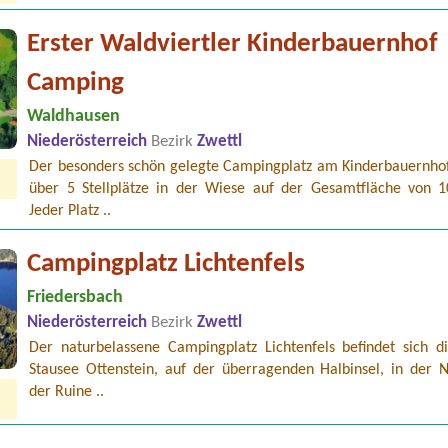
Erster Waldviertler Kinderbauernhof
Camping
Waldhausen
Niederösterreich
Bezirk
Zwettl
Der besonders schön gelegte Campingplatz am Kinderbauernhof
über 5 Stellplätze in der Wiese auf der Gesamtfläche von 
Jeder Platz ..
Campingplatz Lichtenfels
Friedersbach
Niederösterreich
Bezirk
Zwettl
Der naturbelassene Campingplatz Lichtenfels befindet sich d
Stausee Ottenstein, auf der überragenden Halbinsel, in der 
eecamping Appesbach
e and dog
der Ruine ..
amping Ötztal Längenfeld
5m) 2 Erw. 2 Jug. (16 J.) 1 Kind, 1 Hund,