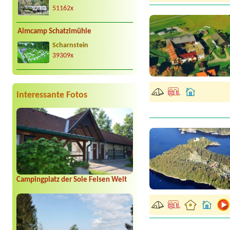
51162x
Almcamp Schatzlmühle
Scharnstein
39309x
Interessante Fotos
Campingplatz der Sole Felsen Welt
Termin ab 2026-08-13 |
S
1x place for tent 2 peopl
Termin ab 2026-08-01 |
C
1x Stellplatz für WOMO (7,