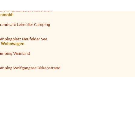
anoramacamping Westendorf
ohnmobil
trandcafé Leimüller Camping
ampingplatz Neufelder See
für Wohnwagen
amping Weinland
amping Wolfgangsee Birkenstrand
amping Murinsel
ampingplatz Neufelder See
en und 1x Auto
omantik-Camping Wolfgangsee Lindenstrand