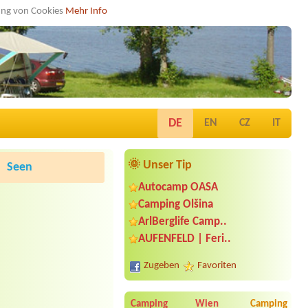
dung von Cookies
Mehr Info
DE
EN
CZ
IT
🌞 Unser Tip
Seen
Autocamp OASA
Camping Olšina
ArlBerglife Camp..
AUFENFELD | Feri..
Zugeben
Favoriten
Camping Wien
Camping