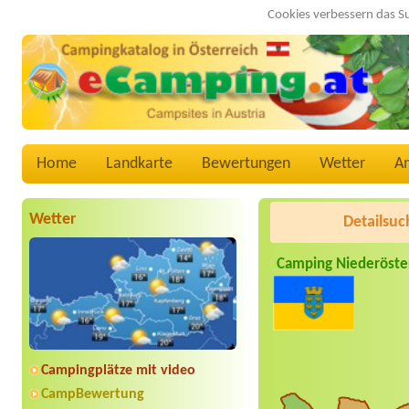
Cookies verbessern das S
Home
Landkarte
Bewertungen
Wetter
A
Wetter
Detailsuc
Camping Niederöste
Campingplätze mit video
CampBewertung