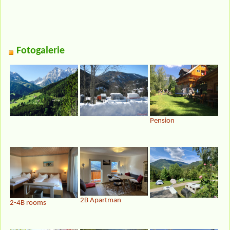
Fotogalerie
Pension
2B Apartman
2-4B rooms