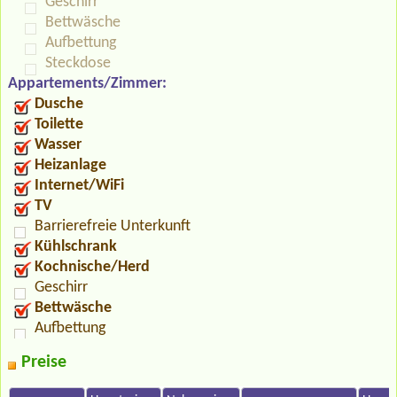
Geschirr
Bettwäsche
Aufbettung
Steckdose
Appartements/Zimmer:
Dusche
Toilette
Wasser
Heizanlage
Internet/WiFi
TV
Barrierefreie Unterkunft
Kühlschrank
Kochnische/Herd
Geschirr
Bettwäsche
Aufbettung
Preise