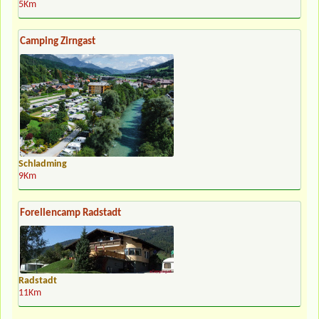
5Km
Camping Zirngast
Schladming
9Km
Forellencamp Radstadt
Radstadt
11Km