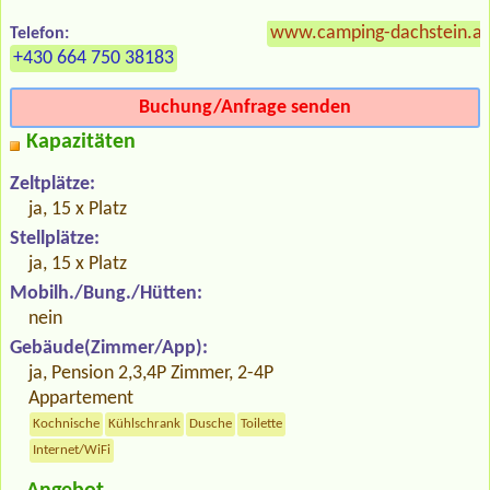
www.camping-dachstein.at
Telefon:
+430 664 750 38183
Buchung/Anfrage senden
Kapazitäten
Zeltplätze:
ja, 15 x Platz
Stellplätze:
ja, 15 x Platz
Mobilh./Bung./Hütten:
nein
Gebäude(Zimmer/App):
ja, Pension 2,3,4P Zimmer, 2-4P
Appartement
Kochnische
Kühlschrank
Dusche
Toilette
Internet/WiFi