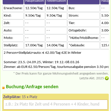
Hauptsaison
Nebensaison
Haupt
Erwachsene:
12.50€/Tag
12.50€/Tag
Bus:
- -
Kind:
9.50€/Tag
9.50€/Tag
Strom:
5.50€
Zelt:
- -
- -
Tier:
4.00€
Auto:
- -
- -
Ortsgebühr:
3.00€
Moto:
- -
- -
*Hütte/Mobilhome:
- -
Stellplatz:
17.00€/Tag
14.00€/Tag
*Gebäude:
125.0
2 Person+Stellplatz+auto: € 42.00/Tag 42E in Winter
Sommer: 23.5.-24.09.25, Winter: 19.12.-08.03.26
Zimmer: ab EUR 62.50/Person/Tag, tourismusabgabe pension 3.50 pro 
* Der Preis kann für ganze Wohnungseinheit angegeben werden.
Letzte Akt. 2025
Buchung/Anfrage senden
Zeltplätze:
15 x Platz