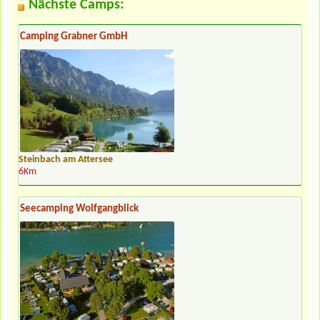
Nächste Camps:
Camping Grabner GmbH
Steinbach am Attersee
6Km
Seecamping Wolfgangblick