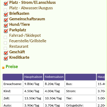
Platz - Strom/El.anschluss
Platz - Abwasser/Ausguss
Briefkasten
Gemeinschaftsraum
Hund/Tiere
Parkplatz
Fahrrad-/Skidepot
Feuerstelle/Grillstelle
Restaurant
Geschäft
Kreditkarte
Preise
Hauptsaison
Nebensaison
Haupt
Erwachsene:
9.80€/Tag
8.20€/Tag
Bus:
15.40
Kind:
4.50€/Tag
4.00€/Tag
Strom:
3.70€
Zelt:
13.50€/Tag
10.50€/Tag
Tier:
5.00€
Auto:
3.90€/Tag
3.70€/Tag
Ortsgebühr:
2.20€