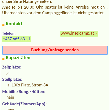
unberührte Natur genießen.
Anreise bis 20.00 Uhr, später ist keine Anreise möglich .
Übernachten vor dem Campinggelände ist nicht gestattet.
Kontakt
www.inselcamp.at
»
Telefon:
+437 665 831 1
Buchung/Anfrage senden
Kapazitäten
Zeltplätze:
ja
Stellplätze:
ja, 100x Platz, Strom 8A
Mobilh./Bung./Hütten:
nein
Gebäude(Zimmer/App):
nein