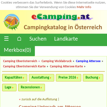
Cookies verbessern das Surferlebnis. Wenn Sie diese Internetseite nutzen,
stimmen Sie der Verwendung von Cookies
Mehr Info
☰
⌂
Suchen
Landkarte
Merkbox(
0
)
Camping Oberösterreich
»
Camping Vöcklabruck
»
Camping Attersee
»
Camping Oberösterreich Karte
»
Camping Attersee Karte
»
Kapazitäten
Ausstattung
Preise 2026
Buchung
Lage
Rezensionen
«
zurück auf die Auflistung
|