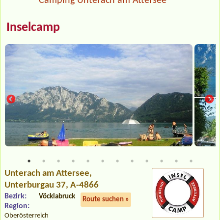
Camping Unterach am Attersee
Inselcamp
Unterach am Attersee
,
Unterburgau 37, A-4866
Bezirk:
Vöcklabruck
Route suchen »
Region:
Oberösterreich