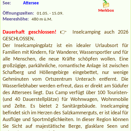
See:
Attersee
Merkbox
Öffnungszeiten:
01.05. - 15.09.
Meereshöhe:
480 m ü.M.
Dauerhaft geschlossen!
👉 Inselcamping auch 2026
GESCHLOSSEN.
Der Inselcampingplatz ist ein idealer Urlaubsort für
Familien mit Kindern, für Wanderer, Wassersportler und für
alle Menschen, die neue Kräfte schöpfen wollen. Eine
großzügige, parkähnliche, romantische Anlage ist zwischen
Schafberg und Höllengebirge eingebettet, nur wenige
Gehminuten vom Ortszentrum Unterach entfernt. Die
Wasserliebhaber werden erfreut, dass er direkt am Südufer
des Attersees liegt. Das Camp verfügt über 100 Touristen-
(und 40 Dauerstellplätze) für Wohnwagen, Wohnmobile
und Zelte. Es bietet 2 Sanitärgebäude. Inselcamping
befindet sich im Herzen des Salzkammerguts, er ist ideal für
Ausflüge und Sportmöglichkeiten. In dieser Region können
Sie Sicht auf majestätische Berge, glasklare Seen und