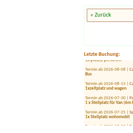
« Zurück
Termin ab 2026-08-01 |
C
1x place for tent and 4 pe
Termin ab 2026-08-04 |
C
1 x place for 2 persons
Termin ab 2026-07-29 |
S
Letzte Buchung:
1x platz,2 personen
Termin ab 2026-08-08 |
C
Bus
Termin ab 2026-08-15 |
C
1xzeltplatz und wagen
Termin ab 2026-07-30 |
P
1 x Stellplatz für Van (6m
Termin ab 2026-07-25 |
S
1x Stellplatz wohnmobil
Termin ab 2026-07-30 |
B
1 x Stellplatz mit Wohnwa