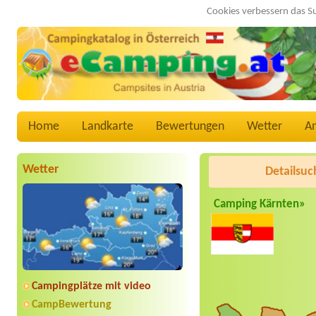
Cookies verbessern das S
Home
Landkarte
Bewertungen
Wetter
A
Wetter
Detailsuc
Camping Kärnten»
Campingplätze mit video
CampBewertung