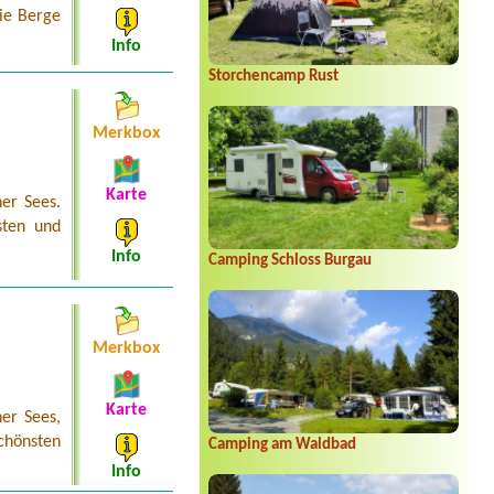
die Berge
Info
Storchencamp Rust
Merkbox
Karte
er Sees.
sten und
Info
Camping Schloss Burgau
Merkbox
Karte
er Sees,
chönsten
Camping am Waldbad
Info