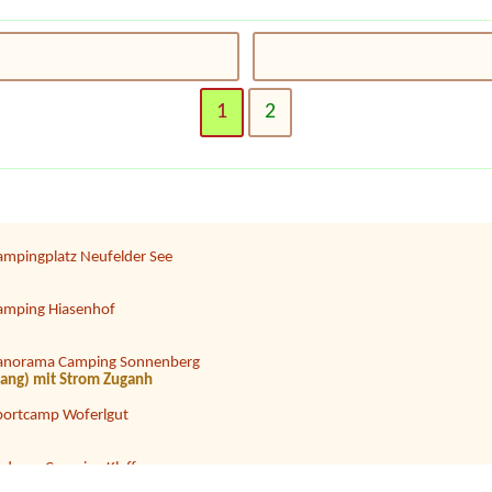
amping Temel
rson
1
2
amping Zirngast
eecamping Appesbach
ampingplatz Neufelder See
amping Hiasenhof
anorama Camping Sonnenberg
 lang) mit Strom Zuganh
portcamp Woferlgut
adesee Camping Klaffer
gen + Strom,Wasser, 2 Erwachsene, 2 Kinder, 1 Hund