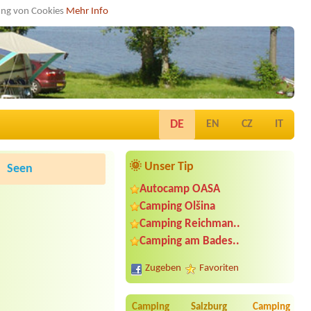
dung von Cookies
Mehr Info
DE
EN
CZ
IT
🌞 Unser Tip
Seen
Autocamp OASA
Camping Olšina
Camping Reichman..
Camping am Bades..
Zugeben
Favoriten
Camping Salzburg
Camping