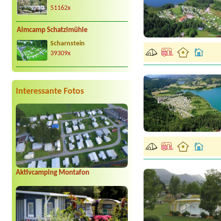
51162x
Almcamp Schatzlmühle
Scharnstein
39309x
Interessante Fotos
Aktivcamping Montafon