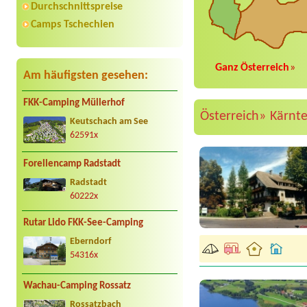
Durchschnittspreise
Camps Tschechien
Ganz Österreich
»
Am häufigsten gesehen:
FKK-Camping Müllerhof
Österreich»
Kärnt
Keutschach am See
62591x
Forellencamp Radstadt
Radstadt
60222x
Rutar Lido FKK-See-Camping
Eberndorf
54316x
Wachau-Camping Rossatz
Rossatzbach