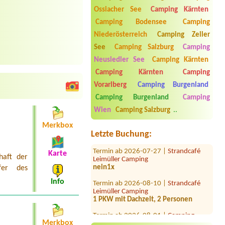
Ossiacher See
Camping Kärnten
Camping Bodensee
Camping
Niederösterreich
Camping Zeller
See
Camping Salzburg
Camping
Neusiedler See
Camping Kärnten
Camping Kärnten
Camping
Termin ab 2026-08-31 |
Campingplatz
Vorarlberg
Camping Burgenland
Neufelder See
1×Zeltolatz für 2 Personen
Camping Burgenland
Camping
Wien
Camping Salzburg
..
Termin ab 2026-08-11 |
Seepension &
Camping Nußbaumer KG
Merkbox
1x tent place for 2 people
Letzte Buchung:
Termin ab 2026-07-27 |
Strandcafé
Leimüller Camping
Karte
haft der
nein1x
fer des
Termin ab 2026-08-10 |
Strandcafé
Info
Leimüller Camping
1 PKW mit Dachzelt, 2 Personen
Termin ab 2026-08-01 |
Camping
Kranebitterhof
Merkbox
1 Stellplatz mit Strom