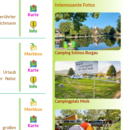
Interessante Fotos
Termin ab 2026-08-22 |
Camping
Mexico am Bodensee
Karte
erührter
1 Stellplatz für Wohwagen ca 7 m
Deichsellänge
eichmann
Info
Termin ab 2026-07-26 |
Strandcafé
Leimüller Camping
1 Zelt, 2 Erwachsene, 2 Kinder
Termin ab 2026-08-27 |
Camping
Camping Schloss Burgau
Merkbox
Grabner GmbH
2person+2 children
Termin ab 2026-08-14 |
Camping
Karte
n Urlaub
Schloss Aigen
1 tent, 1 person
er Natur
Info
Termin ab 2026-08-02 |
Camping &
Appartement Grimmingsicht
1 tent, 2 adults, 3 children
Campingplatz Melk
Merkbox
Karte
 großen