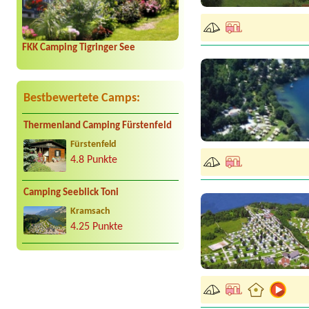
FKK Camping Tigringer See
Bestbewertete Camps:
Thermenland Camping Fürstenfeld
Fürstenfeld
4.8 Punkte
Camping Seeblick Toni
Kramsach
4.25 Punkte