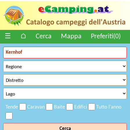
☰
⌂
Cerca
Mappa
Preferiti(
0
)
Tende
Caravan
Baite
Edifici
Tutto l'anno
Cerca