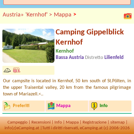
>
Austria»
'Kernhof' >
Mappa
Camping Gippelblick
Kernhof
Kernhof
Bassa Austria
Distretto
Lilienfeld
Our campsite is located in Kernhof, 50 km south of St.Pölten, in
the upper Traisental valley, 20 km from the famous pilgrimage
town of Mariazell.<..
Preferiti
Mappa
Info
Campeggio
|
Recensioni
|
Info
|
Mappa
|
Registrazione
|
sitemap
|
info(z)eCamping.at |
Tutti i diritti riservati, eCamping.at (c) 2006-2026