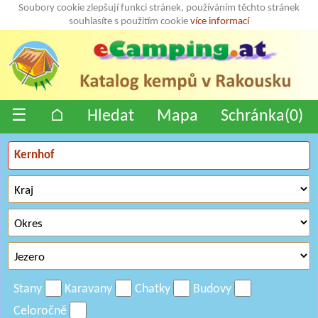
Soubory cookie zlepšují funkci stránek, používáním těchto stránek
souhlasíte s použitím cookie
více informací
☰
⌂
Hledat
Mapa
Schránka(
0
)
Stany
Karavany
Chatky
Budovy
Celoročně