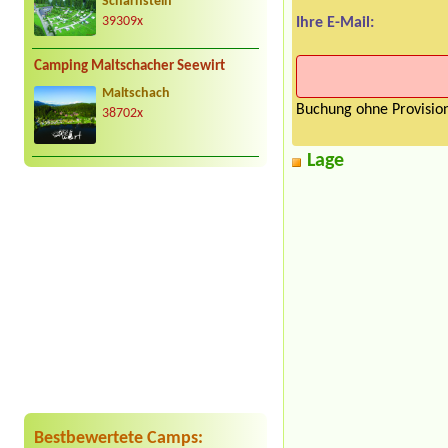
Scharnstein
39309x
Ihre E-Mail:
Camping Maltschacher Seewirt
Maltschach
Buchung ohne Provision
38702x
Lage
Bestbewertete Camps: