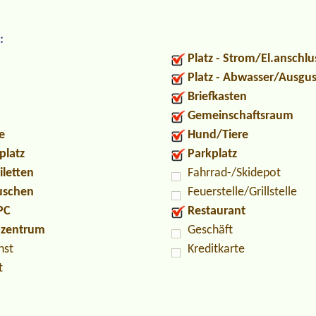
:
Platz - Strom/El.anschlu
Platz - Abwasser/Ausgu
Briefkasten
Gemeinschaftsraum
e
Hund/Tiere
platz
Parkplatz
iletten
Fahrrad-/Skidepot
Duschen
Feuerstelle/Grillstelle
PC
Restaurant
ozentrum
Geschäft
nst
Kreditkarte
t