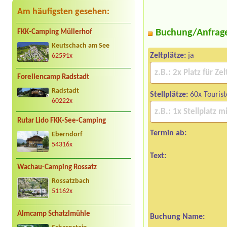
Am häufigsten gesehen:
Buchung/Anfrag
FKK-Camping Müllerhof
Keutschach am See
Zeltplätze:
ja
62591x
Forellencamp Radstadt
Radstadt
Stellplätze:
60x Tourist
60222x
Rutar Lido FKK-See-Camping
Termin ab:
Eberndorf
54316x
Text:
Wachau-Camping Rossatz
Rossatzbach
51162x
Almcamp Schatzlmühle
Buchung Name: