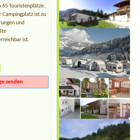
Leimüller Camping
 65 Touristenplätze,
1x Platz für Zelt, 1x Erwachsener, 2x
Kinder (6&8); Strom, Wasser & Kanal
 Campingplatz ist zu
nein
erungen und
Termin ab 2026-08-12 |
MurAuen
ßte
Camping Gosdorf
1 Stellplatz mit Strom für 2
reichbar ist.
Erwachsene und 1 Hund
»
ge senden