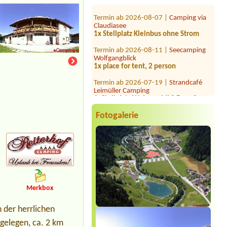
Termin ab 2026-08-07 |
Camping via
Claudiasee
1x Stellplatz Kleinbus ohne Strom
Termin ab 2026-08-11 |
Seecamping
Wolfgangblick
1x place for tent, 2 person
Termin ab 2026-07-19 |
Strandcafé
Leimüller Camping
1xStellplatz Wohnmobil 2 Erw., 2
Kinder
Termin ab 2026-07-31 |
Seecamping
Fotogalerie
Berau**** am Wolfgangsee
1 Stellplatz für Auto mit
Kofferaumzelt, wenn möglich mit
Strom 2 Erwachsene + 2 Kinder 11
Termin ab 2026-08-22 |
Campingplatz
Neufelder See
1*Stellplatz mit el. An. am Wasser, 2
Pers. + 1 Kind
Merkbox
Termin ab 2026-07-26 |
Sport
 der herrlichen
Camping Flaschberger
 gelegen, ca. 2 km
Termin ab 2026-08-03 |
Strandcafé