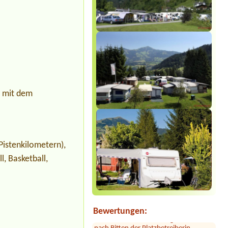
z mit dem
Pistenkilometern),
l, Basketball,
Sylvia Vodel
***
Die Bilder mit dem See täuschen. Der
See liegt ein Stück entfernt. Dafür ist
das Camping nah an der Autobahn.
Der Hammer kommt jetzt: dort hauste
ein Clan! Der uns zugewiesene Platz
war mit 2 Kleinbussen zugestellt. Erst
Bewertungen:
nach Bitten der Platzbetreiberin
machten zwei männliche Gäste den