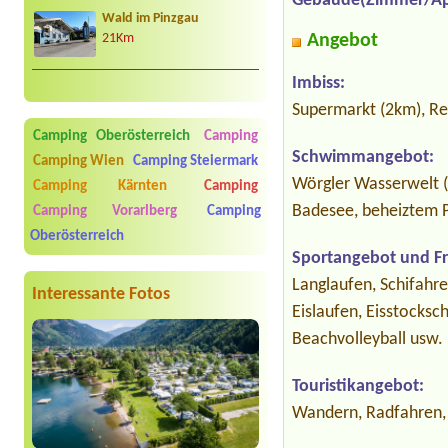
Gebäude(Zimmer/Ap
Wald im Pinzgau
Angebot
21Km
Imbiss:
Supermarkt (2km), R
Camping Oberösterreich
Camping
Schwimmangebot:
Camping Wien
Camping Steiermark
Wörgler Wasserwelt (
Camping Kärnten
Camping
Badesee, beheiztem 
Camping Vorarlberg
Camping
Oberösterreich
Sportangebot und Fre
Langlaufen, Schifahre
Interessante Fotos
Eislaufen, Eisstocksch
Beachvolleyball usw.
Touristikangebot:
Wandern, Radfahren,