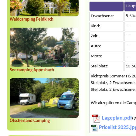
Haupt
Erwachsene:
8.50€
Waldcamping Feldkirch
Kind:
- -
Zelt:
- -
Auto:
- -
Moto:
- -
Stellplatz:
13.5
Seecamping Appesbach
Richtpreis Sommer HS 2
Stellplatz, 2 Erwachsene
Stellplatz, 2 Erwachsene,
Wir akzeptieren die Cam
Lageplan.pdf
(9
Ötscherland Camping
Pricelist 2025.jp