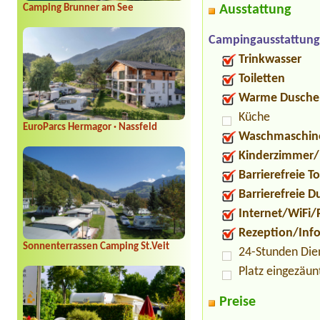
Ausstattung
Camping Brunner am See
Campingausstattung
Trinkwasser
Toiletten
Warme Dusche
Küche
EuroParcs Hermagor · Nassfeld
Waschmaschin
Kinderzimmer/
Barrierefreie To
Barrierefreie 
Internet/WiFi/
Rezeption/Inf
Sonnenterrassen Camping St.Veit
24-Stunden Die
Platz eingezäun
Preise