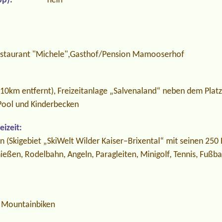
p):
nein
estaurant "Michele",Gasthof/Pension Mamooserhof
10km entfernt), Freizeitanlage „Salvenaland“ neben dem Plat
Pool und Kinderbecken
izeit:
n (Skigebiet „SkiWelt Wilder Kaiser–Brixental“ mit seinen 250 
ießen, Rodelbahn, Angeln, Paragleiten, Minigolf, Tennis, Fußbal
 Mountainbiken