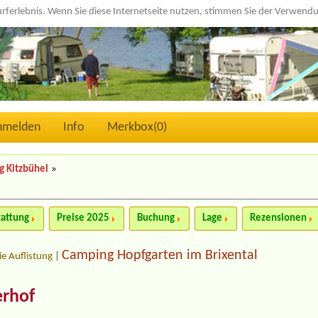
urferlebnis. Wenn Sie diese Internetseite nutzen, stimmen Sie der Verwen
nmelden
Info
Merkbox(
0
)
 Kitzbühel
»
tattung
Preise 2025
Buchung
Lage
Rezensionen
Camping Hopfgarten im Brixental
ie Auflistung
|
erhof