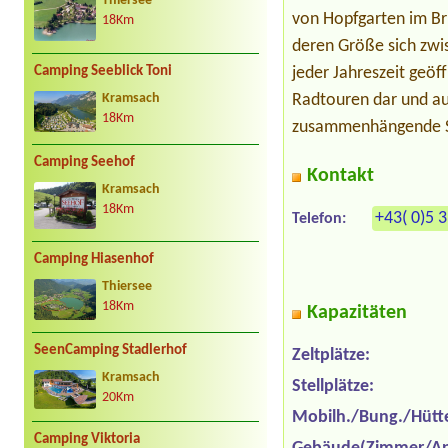
Thiersee
von Hopfgarten im Bri
18Km
deren Größe sich zwi
jeder Jahreszeit geö
Camping Seeblick Toni
Radtouren dar und au
Kramsach
18Km
zusammenhängende Ski
Camping Seehof
Kontakt
Kramsach
18Km
+43( 0)5 
Telefon:
Camping Hiasenhof
Thiersee
18Km
Kapazitäten
SeenCamping Stadlerhof
Zeltplätze:
Kramsach
Stellplätze:
20Km
Mobilh./Bung./Hütt
Camping Viktoria