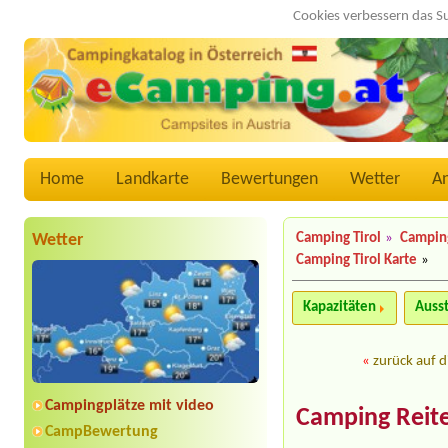
Cookies verbessern das S
Home
Landkarte
Bewertungen
Wetter
A
Wetter
Camping Tirol
»
Camping
Camping Tirol Karte
»
Kapazitäten
Auss
«
zurück auf d
Campingplätze mit video
Camping Reit
CampBewertung