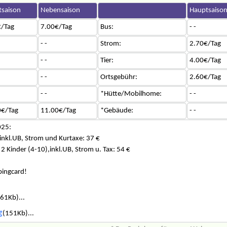
saison
Nebensaison
Hauptsaiso
/Tag
7.00€/Tag
Bus:
- -
- -
Strom:
2.70€/Tag
- -
Tier:
4.00€/Tag
- -
Ortsgebühr:
2.60€/Tag
- -
*Hütte/Mobilhome:
- -
0€/Tag
11.00€/Tag
*Gebäude:
- -
025:
,inkl.UB, Strom und Kurtaxe: 37 €
 2 Kinder (4-10),inkl.UB, Strom u. Tax: 54 €
pingcard!
61Kb)...
g
(151Kb)...