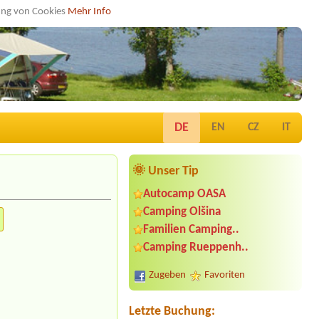
dung von Cookies
Mehr Info
DE
EN
CZ
IT
🌞 Unser Tip
Autocamp OASA
Camping Olšina
Familien Camping..
Termin ab 2026-07-28 |
Campingplatz
Camping Rueppenh..
Judenstein
1x Zelt für 2 Personen
Zugeben
Favoriten
Termin ab 2026-08-07 |
Komfort
Campingpark Burgstaller
JaJa
Letzte Buchung: