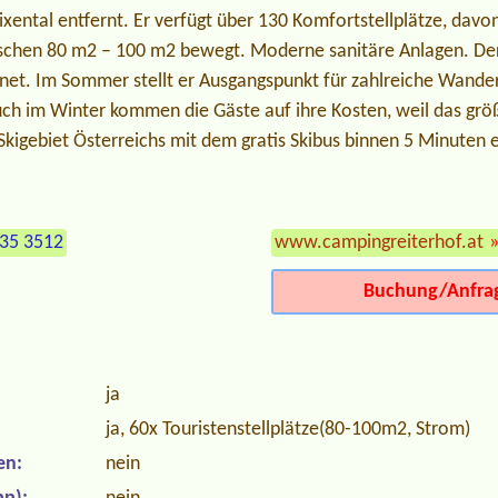
xental entfernt. Er verfügt über 130 Komfortstellplätze, davon
schen 80 m2 – 100 m2 bewegt. Moderne sanitäre Anlagen. Der
ffnet. Im Sommer stellt er Ausgangspunkt für zahlreiche Wand
ch im Winter kommen die Gäste auf ihre Kosten, weil das grö
gebiet Österreichs mit dem gratis Skibus binnen 5 Minuten er
335 3512
www.campingreiterhof.at
Buchung/Anfra
ja
ja, 60x Touristenstellplätze(80-100m2, Strom)
en:
nein