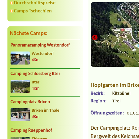
Durchschnittspreise
Camps Tschechien
Nächste Camps:
Panoramacamping Westendorf
Westendorf
4Km
Camping Schlossberg Itter
Itter
Hopfgarten im Brix
4Km
Bezirk:
Kitzbühel
Region:
Tirol
Campingplatz Brixen
Brixen im Thale
Öffnungszeiten:
01.01.
8Km
Der Campingplatz Reit
Camping Rueppenhof
Bergwelt des Kelchsau