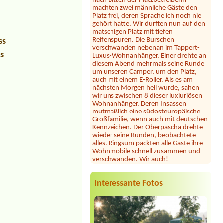
Platz frei, deren Sprache ich noch nie
gehört hatte. Wir durften nun auf den
matschigen Platz mit tiefen
Reifenspuren. Die Burschen
verschwanden nebenan im Tappert-
ss
Luxus-Wohnanhänger. Einer drehte an
diesem Abend mehrmals seine Runde
ss
um unseren Camper, um den Platz,
auch mit einem E-Roller. Als es am
nächsten Morgen hell wurde, sahen
wir uns zwischen 8 dieser luxiuriösen
Wohnanhänger. Deren Insassen
mutmaßlich eine südosteuropäische
Großfamilie, wenn auch mit deutschen
Kennzeichen. Der Oberpascha drehte
wieder seine Runden, beobachtete
alles. Ringsum packten alle Gäste ihre
Wohnmobile schnell zusammen und
verschwanden. Wir auch!
Julia
*****
Dieser Campingplatz ist wunderschön
gelegen direkt am See mit großer
Interessante Fotos
Liegewiese und tollem Seezugang. Die
Sanitäranlagen sind sehr großzügig und
sauber. Seit heuer gibt es samstags
Feuerkörbe und Stockbrot am Strand
... unsere Kinder und auch wir