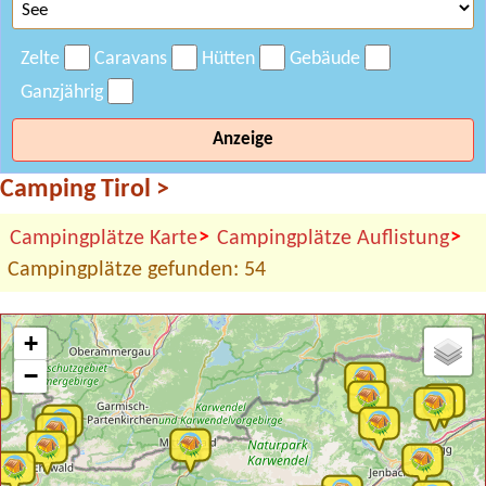
Zelte
Caravans
Hütten
Gebäude
Ganzjährig
Anzeige
Camping Tirol
>
>
>
Campingplätze Karte
Campingplätze Auflistung
Campingplätze gefunden: 54
+
−