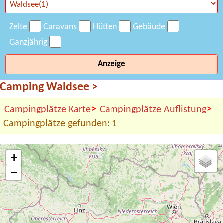
Zelte
Caravans
Hütten
Gebäude
Ganzjährig
Anzeige
Camping Waldsee
>
>
>
Campingplätze Karte
Campingplätze Auflistung
Campingplätze gefunden: 1
+
−