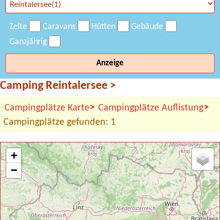
Zelte
Caravans
Hütten
Gebäude
Ganzjährig
Anzeige
Camping Reintalersee
>
>
>
Campingplätze Karte
Campingplätze Auflistung
Campingplätze gefunden: 1
+
−