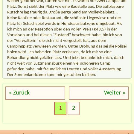
wieder geöffnet war, fuhren wir hin. Es waren nur zwei Campar am
Platz. Sonst sieht der Platz wie eine Baustelle aus. Die aufblasbare
Rutschre lag traurig da, große Berge Sand am Wolleybalplatz...
Keine Kantine oder Restaurant, die schönste Liegewiese und der
Platz für Schachspiel wurde in Hundeauslaufzone umgebaut. Als
ich mich an der Rezeption über den vollen Preis (€43,5) in der
Vorsaison und bei diesen "Zustand" beschwert habe, bin ich von
der "Verwalterin" die sich nicht vorgestellt hat, aus dem
Campingplatz verwiesen worden. Unter Drohung das sei die Polizei
holen wird. Ich habe den Platz verlassen, da ich mir so eine
Behandlung nicht gefallen lass. Und jetzt bedanke ich mich, da ich
nicht weit von Lutzmannsburg einen viel schöneren Camp
gefunden habe, mit freundlichen Leuten und voller Ausstattung.
Der Sonnenlandcamp kann mir gestohlen bleiben.
« Zurück
Weiter »
1
2