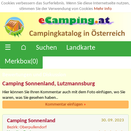
Cookies verbessern das Surferlebnis. Wenn Sie diese Internetseite nutzen,
stimmen Sie der Verwendung von Cookies
Mehr Info
☰
⌂
Suchen
Landkarte
Merkbox(
0
)
Bewertungen und Diskussion
Camping Sonnenland, Lutzmannsburg
Hier können Sie Ihren Kommentar auch mit dem Foto einfügen, wo Sie
waren, was Sie gesehen haben..
Kommentar einfügen
»
Camping Sonnenland
30. 09. 2023
Bezirk: Oberpullendorf