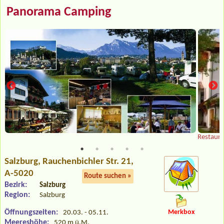
Panorama Camping
Restaura
Salzburg
, Rauchenbichler Str. 21,
A-5020
Route suchen »
Bezirk:
Salzburg
Region:
Salzburg
Öffnungszeiten:
Merkbox
20.03. - 05.11.
Meereshöhe:
520 m ü.M.