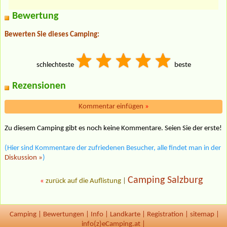
Bewertung
Bewerten Sie dieses Camping:
schlechteste
beste
Rezensionen
Kommentar einfügen
»
Zu diesem Camping gibt es noch keine Kommentare. Seien Sie der erste!
(Hier sind Kommentare der zufriedenen Besucher, alle findet man in der
Diskussion »
)
Camping Salzburg
«
zurück auf die Auflistung
|
Camping
|
Bewertungen
|
Info
|
Landkarte
|
Registration
|
sitemap
|
info(z)eCamping.at |