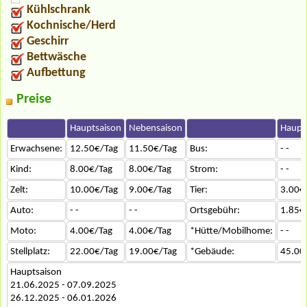
Kühlschrank
Kochnische/Herd
Geschirr
Bettwäsche
Aufbettung
Preise
Hauptsaison
Nebensaison
Haupt
Erwachsene:
12.50€/Tag
11.50€/Tag
Bus:
- -
Kind:
8.00€/Tag
8.00€/Tag
Strom:
- -
Zelt:
10.00€/Tag
9.00€/Tag
Tier:
3.00€
Auto:
- -
- -
Ortsgebühr:
1.85€
Moto:
4.00€/Tag
4.00€/Tag
*Hütte/Mobilhome:
- -
Stellplatz:
22.00€/Tag
19.00€/Tag
*Gebäude:
45.00
Hauptsaison
21.06.2025 - 07.09.2025
26.12.2025 - 06.01.2026