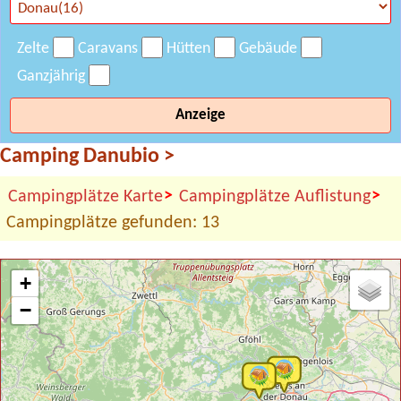
Zelte
Caravans
Hütten
Gebäude
Ganzjährig
Anzeige
Camping Danubio
>
>
>
Campingplätze Karte
Campingplätze Auflistung
Campingplätze gefunden: 13
+
−