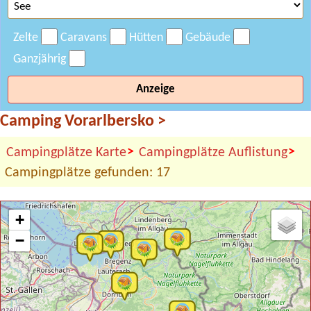
Zelte
Caravans
Hütten
Gebäude
Ganzjährig
Anzeige
Camping Vorarlbersko
>
>
>
Campingplätze Karte
Campingplätze Auflistung
Campingplätze gefunden: 17
+
−