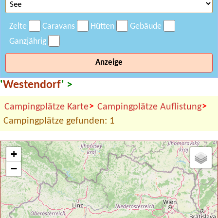
Zelte
Caravans
Hütten
Gebäude
Ganzjährig
Anzeige
'
Westendorf
' >
>
>
Campingplätze Karte
Campingplätze Auflistung
Campingplätze gefunden: 1
+
−