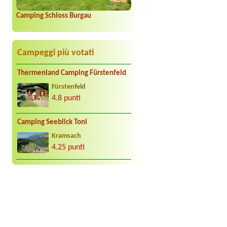
Camping Schloss Burgau
Campeggi più votati
Thermenland Camping Fürstenfeld
Fürstenfeld
4.8 punti
Camping Seeblick Toni
Kramsach
4.25 punti