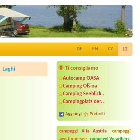
IT
DE
EN
CZ
🌞 Ti consigliamo
Laghi
Autocamp OASA
Camping Olšina
Camping Seeblick..
Campingplatz der..
Aggiungi
Preferiti
campeggi Alta Austria
campeggi
lago Turnersee
campeggi Vorarlberg