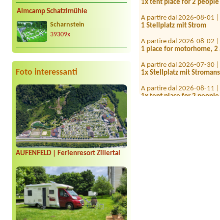
Almcamp Schatzlmühle
A partire dal 2026-08-01 
1 Stellplatz mit Strom
Scharnstein
39309x
A partire dal 2026-08-02 
1 place for motorhome, 2 a
A partire dal 2026-07-30 
1x Stellplatz mit Stroman
Foto interessanti
A partire dal 2026-08-11 
1x tent place for 2 people
A partire dal 2026-07-31 
1 Zelte 3.Personen
A partire dal 2026-08-04 
1 Zelt 1 Auto 2 Personen
A partire dal 2026-08-11 
AUFENFELD | Ferienresort Zillertal
1x Platz vur zëlt, 2 Perso