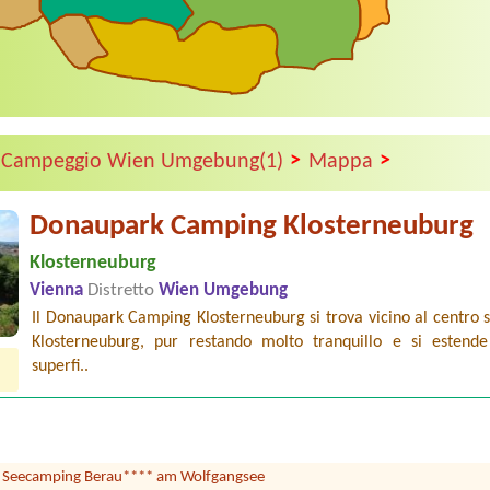
>
>
Campeggio Wien Umgebung(1)
Mappa
Donaupark Camping Klosterneuburg
Klosterneuburg
Vienna
Distretto
Wien Umgebung
Il Donaupark Camping Klosterneuburg si trova vicino al centro s
Klosterneuburg, pur restando molto tranquillo e si estend
|
Romantik-Camping Wolfgangsee Lindenstrand
superfi..
 ein auto
|
Panorama Camping Sonnenberg
 lang) mit Strom Zuganh
|
Seecamping Berau**** am Wolfgangsee