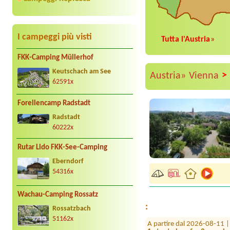
I campeggi più visti
Tutta l'Austria
»
FKK-Camping Müllerhof
Keutschach am See
>
Austria»
Vienna
62591x
Forellencamp Radstadt
Radstadt
60222x
Rutar Lido FKK-See-Camping
Eberndorf
A partire dal 2026-08-15 
54316x
Win stellplatz fur zelt und
A partire dal 2026-07-30 
Wachau-Camping Rossatz
1 x Stellplatz für Van (6m
:
Rossatzbach
A partire dal 2026-08-11 
51162x
1x tent place for 2 people