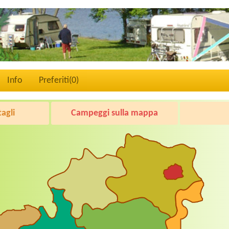
Info
Preferiti(
0
)
tagli
Campeggi sulla mappa