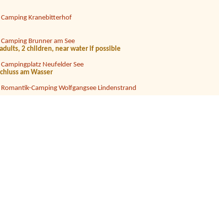
|
Camping Kranebitterhof
|
Camping Brunner am See
dults, 2 children, near water if possible
|
Campingplatz Neufelder See
schluss am Wasser
|
Romantik-Camping Wolfgangsee Lindenstrand
|
Campingplatz Neufelder See
|
Camping Rothenfels
|
Strandcafé Leimüller Camping
nen