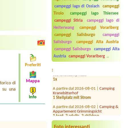
campeggi lago di Ossiach
campeggi
Tirolo
campeggi lago Thiersee
campeggi Stiria
campeggi lago di
Heiterwang
campeggi Vorarlberg
campeggi Salisburgo
campeggi
Salisburgo
campeggi Alta Austria
A partire dal 2026-08-13 |
Camping
campeggi Salisburgo
campeggi Alta
Murinsel
Austria
campeggi Vorarlberg
..
1000
Preferiti
A partire dal 2026-08-17 |
:
Storchencamp Rust
1x
Mappa
torico di
A partire dal 2026-08-01 |
Camping
e su una
Kranebitterhof
1 Stellplatz mit Strom
Info
A partire dal 2026-08-02 |
Camping &
Appartement Grimmingsicht
1 tent, 2 adults, 3 children
A partire dal 2026-08-18 |
Storchencamp Purbach
Foto interessanti