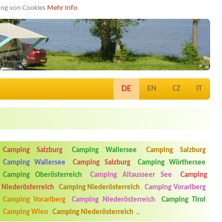
dung von Cookies
Mehr Info
DE
EN
CZ
IT
Camping Salzburg
Camping Wallersee
Camping Salzburg
Camping Wallersee
Camping Salzburg
Camping Wörthersee
Camping Oberösterreich
Camping Altausseer See
Camping
Niederösterreich
Camping Niederösterreich
Camping Vorarlberg
Camping Vorarlberg
Camping Niederösterreich
Camping Tirol
Camping Wien
Camping Niederösterreich
..