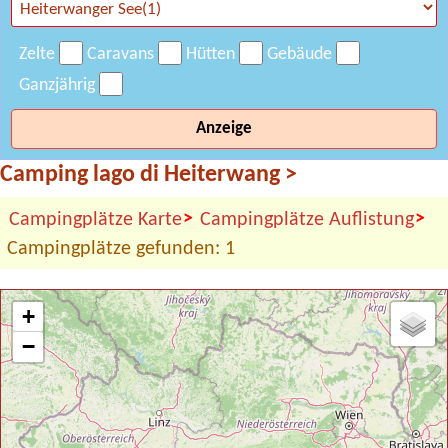
Zelte
Caravans
Hütten
Gebäude
Ganzjährig
Anzeige
Camping lago di Heiterwang
>
>
>
Campingplätze Karte
Campingplätze Auflistung
Campingplätze gefunden: 1
+
−