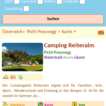
Zelte
Caravans
Hütten
Gebäude
Ganzjährig
Suchen
>
Österreich»
'Pichl Preunegg' >
Karte
Camping Reiteralm
Pichl-Preunegg
Steiermark
Bezirk
Liezen
Der Campingplatz Reiteralm eignet sich für Familien-, Schi-,
Sport-, Wanderurlaub und Erholung in den Bergen. Er ist für Sie
sowohl im Sommer als ..
Merkbox
Karte
Info