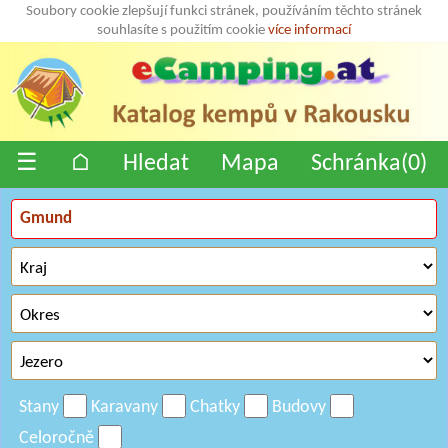
Soubory cookie zlepšují funkci stránek, používáním těchto stránek
souhlasíte s použitím cookie
více informací
☰
⌂
Hledat
Mapa
Schránka(
0
)
Stany
Karavany
Chatky
Budovy
Celoročně