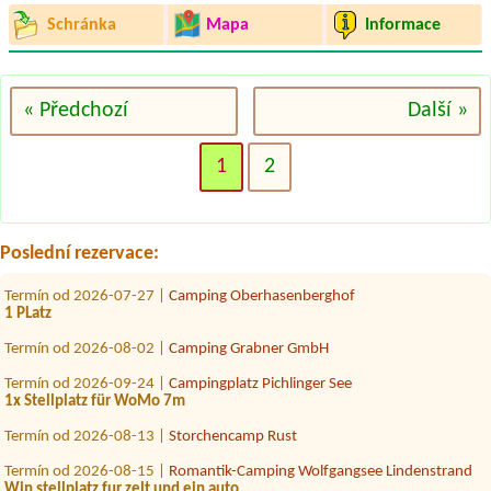
Schránka
Mapa
Informace
« Předchozí
Další »
Termín od 2026-08-13 |
Achensee Camping Schwarzenau
2 people with 1 small tent
1
2
Termín od 2026-08-08 |
Storchencamp Rust
2x
Termín od 2026-07-30 |
Camping Wolfgangsee Birkenstrand
Poslední rezervace:
2 Personen Caravan
Termín od 2026-07-27 |
Camping Oberhasenberghof
1 PLatz
Termín od 2026-08-02 |
Camping Grabner GmbH
Termín od 2026-09-24 |
Campingplatz Pichlinger See
1x Stellplatz für WoMo 7m
Termín od 2026-08-13 |
Storchencamp Rust
Termín od 2026-08-15 |
Romantik-Camping Wolfgangsee Lindenstrand
Win stellplatz fur zelt und ein auto