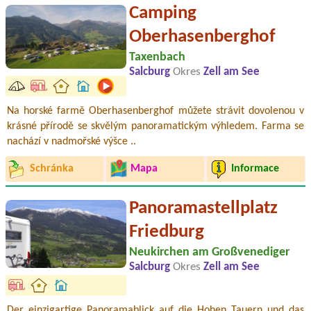
Camping
Oberhasenberghof
Taxenbach
Salcburg
Okres
Zell am See
Na horské farmě Oberhasenberghof můžete strávit dovolenou v
krásné přírodě se skvělým panoramatickým výhledem. Farma se
nachází v nadmořské výšce ..
Schránka
Mapa
Informace
Panoramastellplatz
Friedburg
Neukirchen am Großvenediger
Salcburg
Okres
Zell am See
Der einzigartige Panoramablick auf die Hohen Tauern und das