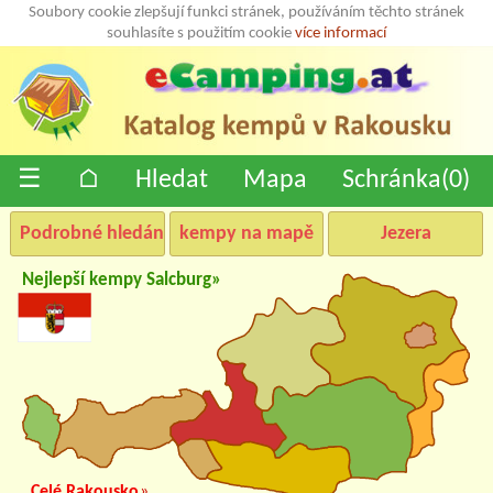
Soubory cookie zlepšují funkci stránek, používáním těchto stránek
souhlasíte s použitím cookie
více informací
☰
⌂
Hledat
Mapa
Schránka(
0
)
Podrobné hledání
kempy na mapě
Jezera
Nejlepší kempy Salcburg»
Celé Rakousko
»