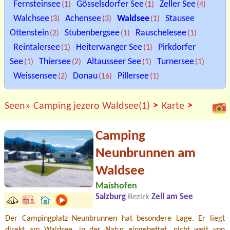
Fernsteinsee
Gösselsdorfer See
Zeller See
(1)
(1)
(4)
Walchsee
Achensee
Waldsee
Stausee
(3)
(3)
(1)
Ottenstein
Stubenbergsee
Rauschelesee
(2)
(1)
(1)
Reintalersee
Heiterwanger See
Pirkdorfer
(1)
(1)
See
Thiersee
Altausseer See
Turnersee
(1)
(2)
(1)
(1)
Weissensee
Donau
Pillersee
(2)
(16)
(1)
>
>
Seen»
Camping jezero Waldsee(1)
Karte
Camping
Neunbrunnen am
Waldsee
Maishofen
Salzburg
Bezirk
Zell am See
Der Campingplatz Neunbrunnen hat besondere Lage. Er liegt
direkt am Waldsee, in der Natur eingebettet, nicht weit von