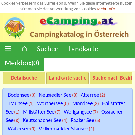
Cookies verbessern das Surferlebnis. Wenn Sie diese Internetseite nutzen,
stimmen Sie der Verwendung von Cookies
Mehr Info
☰
⌂
Suchen
Landkarte
Merkbox(
0
)
Detailsuche
Landkarte suche
Suche nach Bezirk
Bodensee
Neusiedler See
Attersee
(3)
(3)
(2)
Traunsee
Wörthersee
Mondsee
Hallstätter
(1)
(0)
(3)
See
Millstätter See
Wolfgangsee
Ossiacher
(1)
(7)
(7)
See
Keutschacher See
Faaker See
(8)
(4)
(5)
Wallersee
Völkermarkter Stausee
(3)
(1)