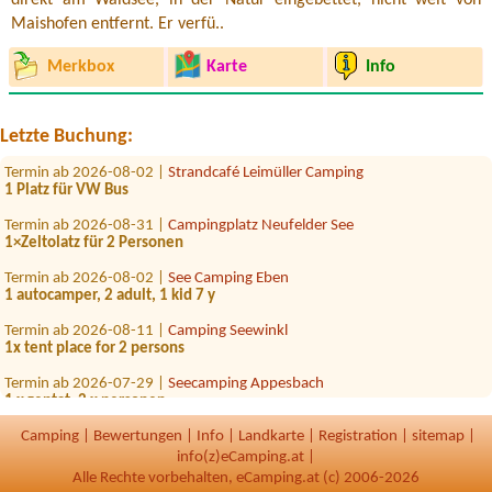
Maishofen entfernt. Er verfü..
Termin ab 2026-07-28 |
Strandcamping Brückler Nord
Merkbox
Karte
Info
11
Termin ab 2026-08-13 |
Tirol Camp
Letzte Buchung:
Zeltplatz 4 Personen
Termin ab 2026-08-02 |
Strandcafé Leimüller Camping
1 Platz für VW Bus
Termin ab 2026-08-31 |
Campingplatz Neufelder See
1×Zeltolatz für 2 Personen
Termin ab 2026-08-02 |
See Camping Eben
1 autocamper, 2 adult, 1 kid 7 y
Termin ab 2026-08-11 |
Camping Seewinkl
1x tent place for 2 persons
Termin ab 2026-07-29 |
Seecamping Appesbach
1 x zeptat, 2 x personen
Termin ab 2026-08-08 |
Camping Kohlhofmühl
Camping
|
Bewertungen
|
Info
|
Landkarte
|
Registration
|
sitemap
|
1 Zelt für 2 Erwachsene und 1 Kind (10 Jahre), 1 Auto. Kein
info(z)eCamping.at |
Stromanschluss erforderlich.
Alle Rechte vorbehalten, eCamping.at (c) 2006-2026