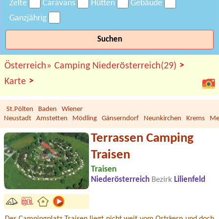
Zelte
Caravans
Hütten
Gebäude
Ganzjährig
Suchen
>
Österreich»
Camping Niederösterreich(29)
>
Karte
St.Pölten
Baden
Wiener
Neustadt
Amstetten
Mödling
Gänserndorf
Neunkirchen
Krems
Me
Terrassen Camping
Traisen
Traisen
Niederösterreich
Bezirk
Lilienfeld