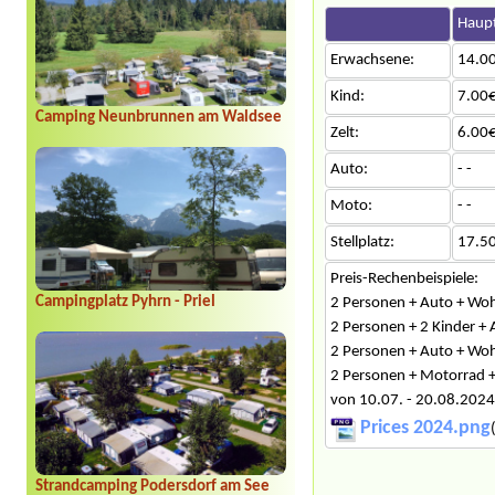
Haupt
Erwachsene:
14.0
Kind:
7.00€
Camping Neunbrunnen am Waldsee
Zelt:
6.00€
Auto:
- -
Moto:
- -
Stellplatz:
17.5
Preis-Rechenbeispiele:
Campingplatz Pyhrn - Priel
2 Personen + Auto + Wohn
2 Personen + 2 Kinder + 
2 Personen + Auto + Woh
2 Personen + Motorrad + 
von 10.07. - 20.08.2024
Prices 2024.png
Strandcamping Podersdorf am See