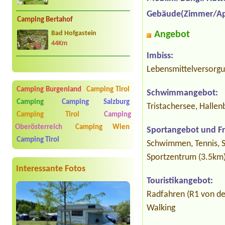
Gebäude(Zimmer/Ap
Camping Bertahof
Angebot
Bad Hofgastein
44Km
Imbiss:
Lebensmittelversorgun
Camping Burgenland
Camping Tirol
Schwimmangebot:
Camping
Camping Salzburg
Tristachersee, Hallen
Camping Tirol
Camping
Oberösterreich
Camping Wien
Sportangebot und Fre
Camping Tirol
Schwimmen, Tennis, Sq
Sportzentrum (3.5km
Interessante Fotos
Touristikangebot:
Radfahren (R1 von de
Walking