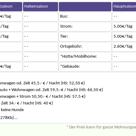
saison
Nebensaison
Hauptsaiso
0€/Tag
- -
Bus:
- -
/Tag
- -
Strom:
5.00€/Tag
/Tag
- -
Tier:
5.00€/Tag
- -
Ortsgebühr:
2.60€/Tag
- -
*Hütte/Mobilhome:
- -
0€/Tag
- -
*Gebäude:
- -
wagen od. Zelt 45,5.- € / Nacht (HS: 52,50 €)
Auto + Wohnwagen od. Zelt 59,5.-€ / Nacht (HS: 66,50 €)
nwagen + Strom 50,50.- € / Nacht (HS: 57,5 €)
Zelt 34.- € / Nacht (HS: 40 €)
 keine Hunde
(278Kb)...
* Der Preis kann für ganze Wohnungs