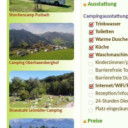
Ausstattung
Storchencamp Purbach
Campingausstattung
Trinkwasser
Toiletten
Warme Dusche
Küche
Waschmaschin
Kinderzimmer/p
Camping Oberhasenberghof
Barrierefreie To
Barrierefreie D
Internet/WiFi/
Rezeption/Info
24-Stunden Die
Platz eingezäun
Strandcafé Leimüller Camping
Preise