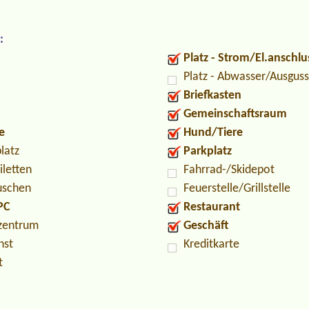
:
Platz - Strom/El.anschlu
Platz - Abwasser/Ausguss
Briefkasten
Gemeinschaftsraum
e
Hund/Tiere
latz
Parkplatz
iletten
Fahrrad-/Skidepot
uschen
Feuerstelle/Grillstelle
PC
Restaurant
zentrum
Geschäft
nst
Kreditkarte
t