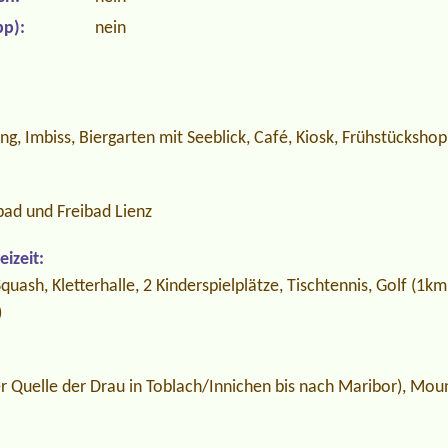
p):
nein
g, Imbiss, Biergarten mit Seeblick, Café, Kiosk, Frühstückshop
bad und Freibad Lienz
izeit:
uash, Kletterhalle, 2 Kinderspielplätze, Tischtennis, Golf (1km
)
r Quelle der Drau in Toblach/Innichen bis nach Maribor), Mou