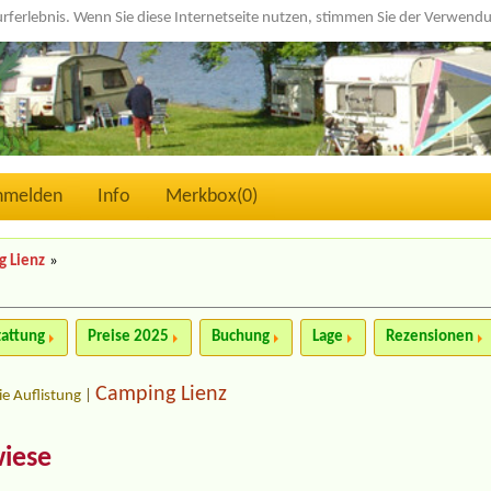
urferlebnis. Wenn Sie diese Internetseite nutzen, stimmen Sie der Verwen
nmelden
Info
Merkbox(
0
)
g Lienz
»
tattung
Preise 2025
Buchung
Lage
Rezensionen
Camping Lienz
ie Auflistung
|
iese