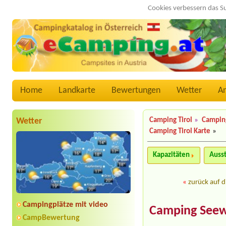
Cookies verbessern das S
Home
Landkarte
Bewertungen
Wetter
A
Wetter
Camping Tirol
»
Campin
Camping Tirol Karte
»
Kapazitäten
Auss
«
zurück auf d
Campingplätze mit video
Camping Seew
CampBewertung