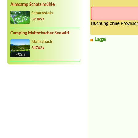
Almcamp Schatzlmühle
Scharnstein
39309x
Buchung ohne Provision
Camping Maltschacher Seewirt
Lage
Maltschach
38702x