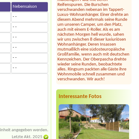
verschwanden nebenan im Tappert-
n
Nebensaison
Luxus-Wohnanhänger. Einer drehte an
diesem Abend mehrmals seine Runde
um unseren Camper, um den Platz,
- -
auch mit einem E-Roller. Als es am
nächsten Morgen hell wurde, sahen
- -
wir uns zwischen 8 dieser luxiuriösen
Wohnanhänger. Deren Insassen
- -
mutmaßlich eine südosteuropäische
Großfamilie, wenn auch mit deutschen
- -
Kennzeichen. Der Oberpascha drehte
wieder seine Runden, beobachtete
- -
alles. Ringsum packten alle Gäste ihre
Wohnmobile schnell zusammen und
- -
verschwanden. Wir auch!
Julia
*****
Dieser Campingplatz ist wunderschön
gelegen direkt am See mit großer
Interessante Fotos
Liegewiese und tollem Seezugang. Die
Sanitäranlagen sind sehr großzügig und
sauber. Seit heuer gibt es samstags
Feuerkörbe und Stockbrot am Strand
... unsere Kinder und auch wir
Erwachsene waren begeistert! Hier
fühlt man sich jederzeit willkommen,
einheit angegeben werden.
wir können diesen Platz nur wärmstens
empfehlen!
Letzte Akt. 2025