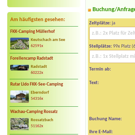
Buchung/Anfrag
Am häufigsten gesehen:
Zeltplätze:
ja
FKK-Camping Müllerhof
Keutschach am See
62591x
Stellplätze:
99x Platz (
Forellencamp Radstadt
Radstadt
Termin ab:
60222x
Text:
Rutar Lido FKK-See-Camping
Eberndorf
54316x
Wachau-Camping Rossatz
Buchung Name:
Rossatzbach
51162x
Ihre E-Mail: