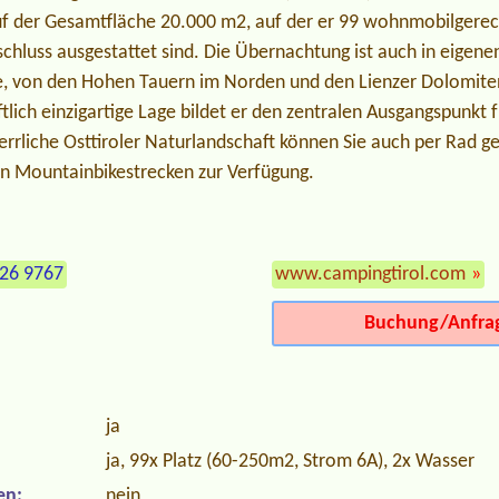
auf der Gesamtfläche 20.000 m2, auf der er 99 wohnmobilgerech
hluss ausgestattet sind. Die Übernachtung ist auch in eigenen
ee, von den Hohen Tauern im Norden und den Lienzer Dolomit
tlich einzigartige Lage bildet er den zentralen Ausgangspunkt
rrliche Osttiroler Naturlandschaft können Sie auch per Rad ge
n Mountainbikestrecken zur Verfügung.
526 9767
www.campingtirol.com
»
Buchung/Anfra
ja
ja, 99x Platz (60-250m2, Strom 6A), 2x Wasser
en:
nein