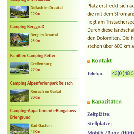
Platz erstreckt sich 
Dellach im Drautal
die mit dem Stromansc
22Km
liegt am Tristachers
Camping Berggruß
Durch diese landschaf
Berg im Drautal
den Dolomiten. Die he
25Km
stehen über 600 km a
Familien Camping Reiter
Kontakt
Greifenburg
27Km
43(0 )48 
Telefon:
Camping Alpenferienpark Reisach
Reisach im Gailtal
30Km
Kapazitäten
Camping-Appartements-Bungalows
Zeltplätze:
Erlengrund
Stellplätze:
Bad Gastein
43Km
Mobilh./Bung./Hütt