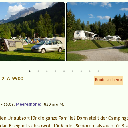
e 2, A-9900
Route suchen »
Meereshöhe:
 - 15.09.
820 m ü.M.
len Urlaubsort für die ganze Familie? Dann stellt der Camping
e dar. Er eignet sich sowohl für Kinder, Senioren, als auch für Bi