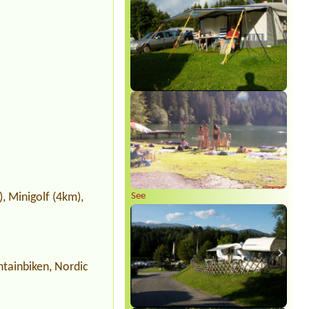
), Minigolf (4km),
See
ntainbiken, Nordic