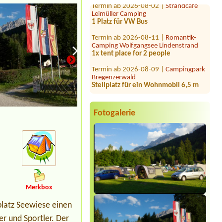
Leimüller Camping
1 Platz für VW Bus
Termin ab 2026-08-11 |
Romantik-
Camping Wolfgangsee Lindenstrand
1x tent place for 2 people
Termin ab 2026-08-09 |
Campingpark
Bregenzerwald
Stellplatz für ein Wohnmobil 6,5 m
Termin ab 2026-08-28 |
Storchencamp Rust
3+1
Camping 2
Fotogalerie
Termin ab 2026-07-27 |
Strandcafé
Leimüller Camping
nein1x
Termin ab 2026-08-10 |
Strandcafé
Leimüller Camping
1 PKW mit Dachzelt, 2 Personen
Termin ab 2026-09-28 |
Seecamp Zell
Merkbox
am See
1 Stellplatz für Wohnmobil 6,99m,
platz Seewiese einen
Strom ,Wasser
ker und Sportler. Der