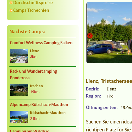
Durchschnittspreise
Camps Tschechien
Nächste Camps:
Comfort Wellness Camping Falken
Lienz
3Km
Rad- und Wandercamping
Ponderosa
Lienz
, Tristacherse
Irschen
Bezirk:
Lienz
19Km
Region:
Tirol
Alpencamp Kötschach-Mauthen
Öffnungszeiten:
15.06.
Kötschach-Mauthen
21Km
Suchen Sie einen idea
richtigen Platz für Si
Camping am Waldbad