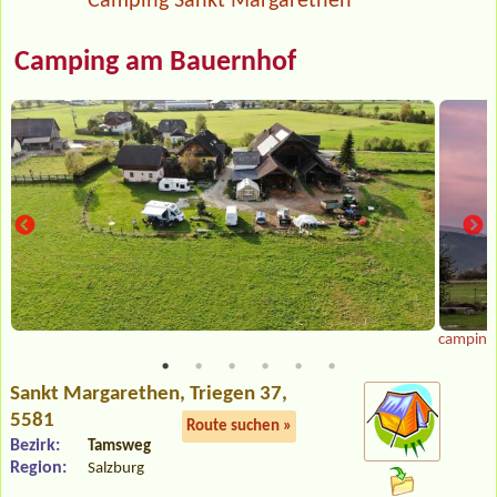
Camping Sankt Margarethen
Camping am Bauernhof
camping 
Sankt Margarethen
, Triegen 37,
5581
Route suchen »
Bezirk:
Tamsweg
Region:
Salzburg