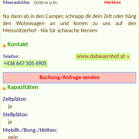
Meereshöhe:
Merkbox
1030 m ü.M.
Na dann ab in den Camper, schnapp dir dein Zelt oder häng
den Wohnwagen an und komm zu uns auf den
Meissnitzerhof - Nix für schwache Nerven
Kontakt
www.dabauernhof.at
»
Telefon:
+436 647 505 4905
Buchung/Anfrage senden
Kapazitäten
Zeltplätze:
ja
Stellplätze:
ja
Mobilh./Bung./Hütten:
nein