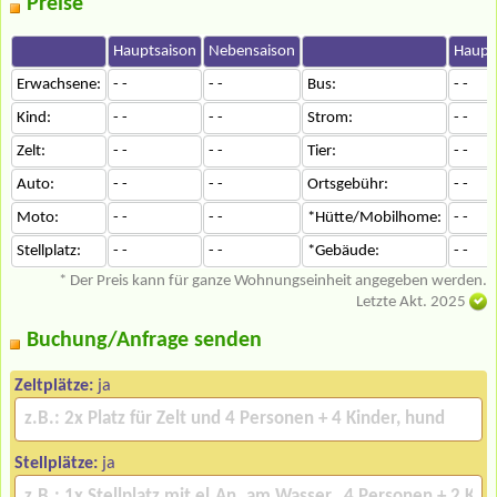
Preise
Hauptsaison
Nebensaison
Haupt
Erwachsene:
- -
- -
Bus:
- -
Kind:
- -
- -
Strom:
- -
Zelt:
- -
- -
Tier:
- -
Auto:
- -
- -
Ortsgebühr:
- -
Moto:
- -
- -
*Hütte/Mobilhome:
- -
Stellplatz:
- -
- -
*Gebäude:
- -
* Der Preis kann für ganze Wohnungseinheit angegeben werden.
Letzte Akt. 2025
Buchung/Anfrage senden
Zeltplätze:
ja
Stellplätze:
ja