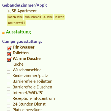
Gebäude(Zimmer/App):
ja, 5B Apartment
Kochnische
Kühlschrank
Dusche
Toilette
Internet/WiFi
Ausstattung
Campingausstattung:
Trinkwasser
Toiletten
Warme Dusche
Küche
Waschmaschine
Kinderzimmer/platz
Barrierefreie Toiletten
Barrierefreie Duschen
Internet/WiFi/PC
Rezeption/Infozentrum
24-Stunden Dienst
Platz eingezäunt