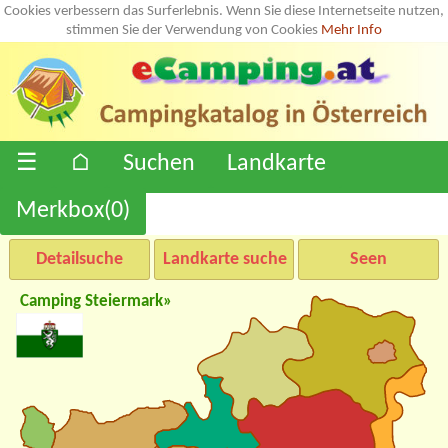
Cookies verbessern das Surferlebnis. Wenn Sie diese Internetseite nutzen,
stimmen Sie der Verwendung von Cookies
Mehr Info
☰
⌂
Suchen
Landkarte
Merkbox(
0
)
Detailsuche
Landkarte suche
Seen
Camping Steiermark»