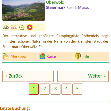
Oberwölz
Steiermark
Bezirk
Murau
Der attraktive und gepflegte Campingplatz Rothenfels liegt
inmitten schöner Natur, in der Nähe von der kleinsten Stadt der
Steiermark Oberwölz. Er..
Merkbox
Karte
Info
« Zurück
Weiter »
Termin ab 2026-07-30 |
Camping via Claudiasee
1
2
3
4
5
1 Zelt, 2 Personen
Termin ab 2026-07-24 |
Campingplatz der Parktherme Bad Radkersburg
1x Zeltplatz für 2 Personen
Letzte Buchung:
Termin ab 2026-07-30 |
Panorama Camping Sonnenberg