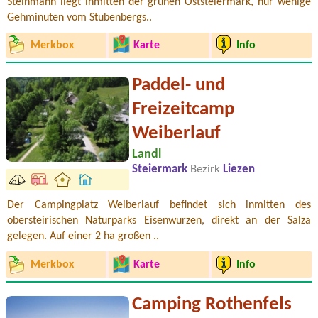
Steinmann liegt inmitten der grünen Oststeiermark, nur wenige
Gehminuten vom Stubenbergs..
Merkbox
Karte
Info
Paddel- und
Freizeitcamp
Weiberlauf
Landl
Steiermark
Bezirk
Liezen
Der Campingplatz Weiberlauf befindet sich inmitten des
obersteirischen Naturparks Eisenwurzen, direkt an der Salza
gelegen. Auf einer 2 ha großen ..
Merkbox
Karte
Info
Camping Rothenfels