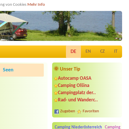
dung von Cookies
Mehr Info
DE
EN
CZ
IT
🌞 Unser Tip
Seen
Autocamp OASA
Camping Olšina
Campingplatz der..
Rad- und Wanderc..
Zugeben
Favoriten
Camping Niederösterreich
Camping