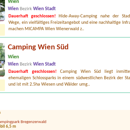
Wien
Wien
Bezirk
Wien Stadt
Dauerhaft geschlossen!
Hide-Away-Camping nahe der Stadt
Wege, ein vielfältiges Freizeitangebot und eine nachhaltige Infr
machen MICAMPA Wien Wienerwald z..
Camping Wien Süd
Wien
Wien
Bezirk
Wien Stadt
Dauerhaft geschlossen!
Camping Wien Süd liegt inmitte
eecamping Berau**** am Wolfgangsee
ehemaligen Schlossparks in einem südwestlichen Bezirk der St
und ist mit 2.5ha Wiesen und Wälder umg..
eecamping Hoffman
, 2 Personen, 2 Hunde
ampingplatz Neufelder See
n
ampingpark Bregenzerwald
bil 6,5 m