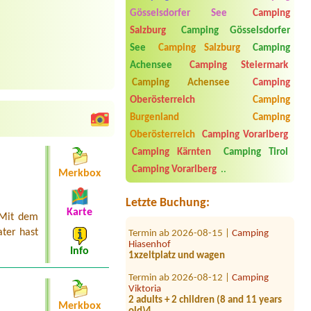
Gösselsdorfer See
Camping
Salzburg
Camping Gösselsdorfer
See
Camping Salzburg
Camping
Achensee
Camping Steiermark
Camping Achensee
Camping
Oberösterreich
Camping
Burgenland
Camping
Oberösterreich
Camping Vorarlberg
Termin ab 2026-07-24 |
Strandcafé
Leimüller Camping
Camping Kärnten
Camping Tirol
Wohnmobil
Camping Vorarlberg
..
Merkbox
Termin ab 2026-07-31 |
Ötscherland
Camping
Letzte Buchung:
1 Zeltplatz, 1 Erwachsene, 1 Kind
Karte
 Mit dem
Termin ab 2026-08-15 |
Camping
ter hast
Hiasenhof
1xzeltplatz und wagen
Info
Termin ab 2026-08-12 |
Camping
Viktoria
2 adults + 2 children (8 and 11 years
old)4
Merkbox