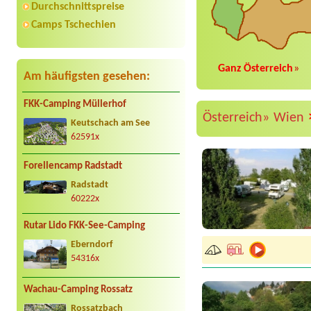
Durchschnittspreise
Camps Tschechien
Ganz Österreich
»
Am häufigsten gesehen:
FKK-Camping Müllerhof
Österreich»
Wien
Keutschach am See
62591x
Forellencamp Radstadt
Radstadt
60222x
Rutar Lido FKK-See-Camping
Eberndorf
54316x
Wachau-Camping Rossatz
Rossatzbach