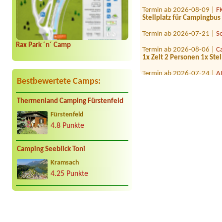
Termin ab 2026-08-09 |
F
Stellplatz für Campingbu
Termin ab 2026-07-21 |
S
Termin ab 2026-08-06 |
C
Rax Park ´n´ Camp
1x Zelt 2 Personen 1x Stel
Termin ab 2026-07-24 |
A
8 personen mit 2 bzw 3 z
Bestbewertete Camps:
Termin ab 2026-07-24 |
S
Wohnmobil
Thermenland Camping Fürstenfeld
Termin ab 2026-08-13 |
P
Fürstenfeld
1x apartment (2/3P), 2 adu
4.8 Punkte
Camping Seeblick Toni
Kramsach
4.25 Punkte