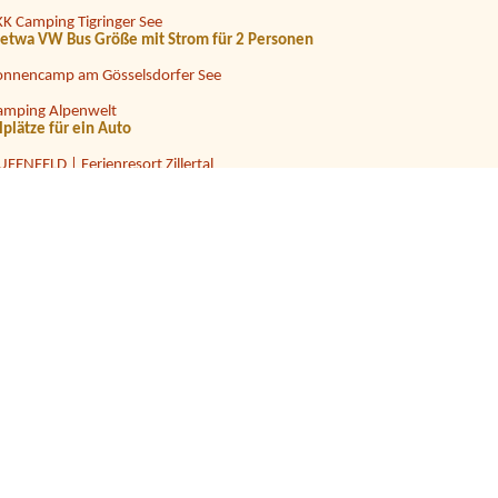
KK Camping Tigringer See
s etwa VW Bus Größe mit Strom für 2 Personen
onnencamp am Gösselsdorfer See
amping Alpenwelt
lplätze für ein Auto
UFENFELD | Ferienresort Zillertal
elten2 autoskeinekeine
trandcafé Leimüller Camping
anorama Camp Zell am See
lts + 1 child (11 years)