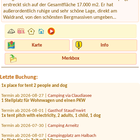
erstreckt sich auf der Gesamtfläche 17.000 m2. Er hat
außerordentlich ruhige und sehr schöne Lage, direkt am
Waldrand, von den schönsten Bergmassiven umgeben...
Karte
Info
Termin ab 2026-07-31 |
Campingplatz Neufelder See
1 Zelte 3.Personen
Merkbox
Termin ab 2026-08-17 |
Storchencamp Rust
1x
Letzte Buchung:
Termin ab 2026-08-13 |
Seecamping Appesbach
1x place for tent 2 people and dog
Termin ab 2026-08-27 |
Camping via Claudiasee
1 Stellplatz für Wohnwagen und einen PKW
Termin ab 2026-08-01 |
Gasthof Staud'nwirt
1x tent pitch with electricity, 2 adults, 1 child, 1 dog
Termin ab 2026-07-30 |
Camping Arneitz
Termin ab 2026-08-07 |
Campingplatz am Halbach
1x Platz für ein Zelt mit 2 Personen