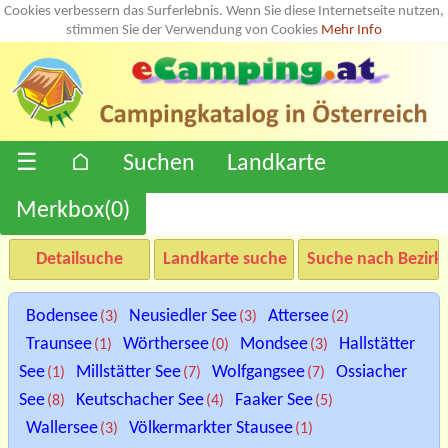
Cookies verbessern das Surferlebnis. Wenn Sie diese Internetseite nutzen,
stimmen Sie der Verwendung von Cookies
Mehr Info
☰
⌂
Suchen
Landkarte
Merkbox(
0
)
Detailsuche
Landkarte suche
Suche nach Bezirk
Bodensee
Neusiedler See
Attersee
(3)
(3)
(2)
Traunsee
Wörthersee
Mondsee
Hallstätter
(1)
(0)
(3)
See
Millstätter See
Wolfgangsee
Ossiacher
(1)
(7)
(7)
See
Keutschacher See
Faaker See
(8)
(4)
(5)
Wallersee
Völkermarkter Stausee
(3)
(1)