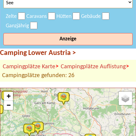
Zelte
Caravans
Hütten
Gebäude
Ganzjährig
Anzeige
Camping Lower Austria
>
>
>
Campingplätze Karte
Campingplätze Auflistung
Campingplätze gefunden: 26
+
−