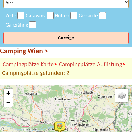
Zelte
Caravans
Hütten
Gebäude
Ganzjährig
Anzeige
Camping Wien
>
>
>
Campingplätze Karte
Campingplätze Auflistung
Campingplätze gefunden: 2
+
−