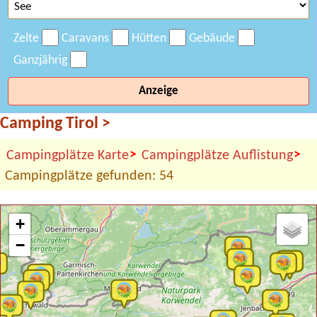
Zelte
Caravans
Hütten
Gebäude
Ganzjährig
Anzeige
Camping Tirol
>
>
>
Campingplätze Karte
Campingplätze Auflistung
Campingplätze gefunden: 54
+
−